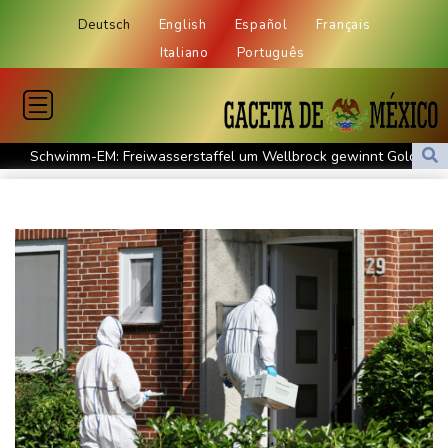
Deutsch
English
Español
Français
Italiano
Português
Schwimm-EM: Freiwasserstaffel um Wellbrock gewinnt Gold
US-Senat bestätigt Trumps umstrittenen Justizminister Blanche
Vulkan Ätna auf Sizilien erneut ausgebrochen - Ankünfte am
Flughafen Catania gestrichen
Selenskyj: Mindestens vier Tote durch russische Angriffe in
Region Kiew
Mercedes GLA neu gegen alt: Der große Sprung ins
Elektrozeitalter
Skoda Kodiaq gegen VW Tayron: Das bessere Familien-SUV
Leagues Cup: Müller mit Vancouver schon ausgeschieden
Kolumbiens neuer Präsident kündigt "unermüdlichen" Kampf