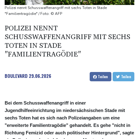
gegen Drogengewalt an
Polizei nennt Schusswaffenangriff mit sechs Toten in Stade
Südkoreas Verband gibt Massagen-Skandal zu: "Desolate Lage"
"Familientragödie" / Foto: © AFP
Größer als alle bisherigen US-Anlagen: Amazon finanziert für
POLIZEI NENNT
Rechenzentren riesiges Gaskraftwerk
SCHUSSWAFFENANGRIFF MIT SECHS
TOTEN IN STADE
"FAMILIENTRAGÖDIE"
BOULEVARD
29.06.2026
Teilen
Teilen
Bei dem Schusswaffenangriff in einer
Jugendhilfeeinrichtung im niedersächsischen Stade mit
sechs Toten hat es sich nach Polizeiangaben um eine
"erweiterte Familientragödie" gehandelt. Es gehe "nicht in
Richtung Femizid oder auch politischer Hintergrund", sagte