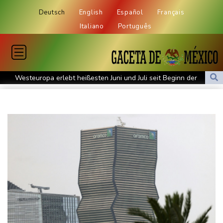
Deutsch
English
Español
Français
Italiano
Português
Westeuropa erlebt heißesten Juni und Juli seit Beginn der
Aufzeichnungen
Datenbank: 2025 starben weltweit 350 humanitäre Helfer - 186
davon im Gazastreifen
Trump verzichtet offenbar vorerst auf Angriffe auf Iran: "Halten
uns zurück"
Trauer um Jorge Messi: Fußballstar Lionel Messi nimmt Abschied
von seinem Vater
Nowitzki trauert um ersten NBA-Coach Nelson: "RIP, Legende"
Neuer Waldbrand in Südfrankreich: Mehr als 200
Feuerwehrleute im Einsatz