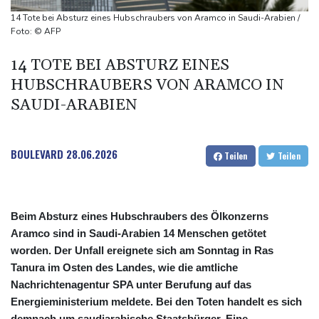
Umfrage: Mehrheit der Deutschen gegen Abschaffung der
14 Tote bei Absturz eines Hubschraubers von Aramco in Saudi-Arabien /
"Rente mit 63"
Foto: © AFP
Klingbeil plant höhere Besteuerung bestimmter Vereine
14 TOTE BEI ABSTURZ EINES
Bericht: Dobrindt verdoppelt Anti-Drohnen-Einheiten der
HUBSCHRAUBERS VON ARAMCO IN
Bundespolizei
SAUDI-ARABIEN
Netanjahu lehnt von Trump unterstützten 15-Punkte-Plan für
Gazastreifen weiter ab
BOULEVARD
28.06.2026
Teilen
Teilen
Beim Absturz eines Hubschraubers des Ölkonzerns
Aramco sind in Saudi-Arabien 14 Menschen getötet
worden. Der Unfall ereignete sich am Sonntag in Ras
Tanura im Osten des Landes, wie die amtliche
Nachrichtenagentur SPA unter Berufung auf das
Energieministerium meldete. Bei den Toten handelt es sich
demnach um saudiarabische Staatsbürger. Eine