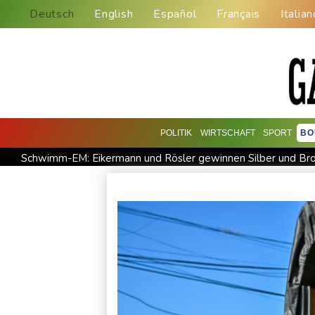
Deutsch
English
Español
Français
Italian
POLITIK
WIRTSCHAFT
SPORT
BO
Schwimm-EM: Eikermann und Rösler gewinnen Silber und Br
Bundesanwaltschaft übernimmt Ermittlungen zu Sprengstoff-
Französische Sängerin Vanessa Paradis gibt Trennung von Re
Schwimm-EM: Hentschel/Müller gewinnen Synchron-Bronze
Mindestens 38 Soldaten bei Angriffen im Jemen getötet - Hu