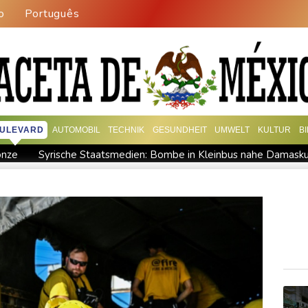
o
Português
ULEVARD
AUTOMOBIL
TECHNIK
GESUNDHEIT
UMWELT
KULTUR
B
onze
Syrische Staatsmedien: Bombe in Kleinbus nahe Damasku
Drohne in Leipzig
42,2 Grad: Allzeit-Hitzerekord in der Slow
gisseur Benchetrit bekannt
Tour de France Femmes: Lippert s
Höhere Trassenpreise: Länder drohen mit Klage
RWE gibt 
this reklamieren Attacke