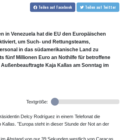
Teilen
auf Facebook
Teilen
auf Twitter
 in Venezuela hat die EU den Europäischen
iviert, um Such- und Rettungsteams,
ersonal in das südamerikanische Land zu
 fünf Millionen Euro an Nothilfe für betroffene
ie Außenbeauftragte Kaja Kallas am Sonntag im
Textgröße:
sidentin Delcy Rodríguez in einem Telefonat die
b Kallas. "Europa steht in dieser Stunde der Not an der
 im Abstand von nur 39 Sekunden westlich von Caracas