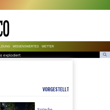
ILDUNG
WISSENSWERTES
WETTER
s explodiert
akei nach nur einem Tag gebrochen
printet am Etappensieg vorbei
Offshore-Windparkprojekte in den USA auf
VORGESTELLT
Syrische