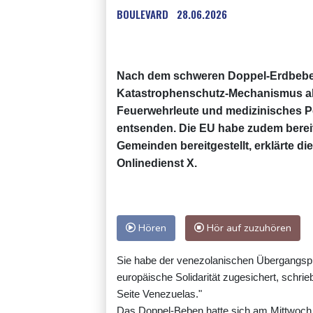
BOULEVARD
28.06.2026
Nach dem schweren Doppel-Erdbeben
Katastrophenschutz-Mechanismus akt
Feuerwehrleute und medizinisches P
entsenden. Die EU habe zudem bereits
Gemeinden bereitgestellt, erklärte d
Onlinedienst X.
Hören
Hör auf zuzuhören
Sie habe der venezolanischen Übergangsprä
europäische Solidarität zugesichert, schrie
Seite Venezuelas."
Das Doppel-Beben hatte sich am Mittwoch