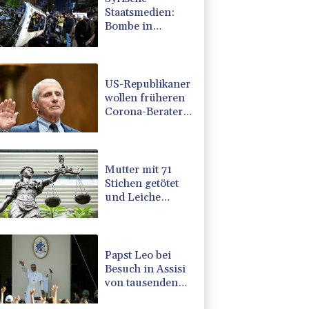
Staatsmedien:
Bombe in
Kleinbus nahe
Damaskus
explodiert
US-Republikaner
wollen früheren
Corona-Berater
Fauci vor Gericht
stellen lassen
Mutter mit 71
Stichen getötet
und Leiche
zerstückelt:
Mann muss in
Psychiatrie
Papst Leo bei
Besuch in Assisi
von tausenden
jungen