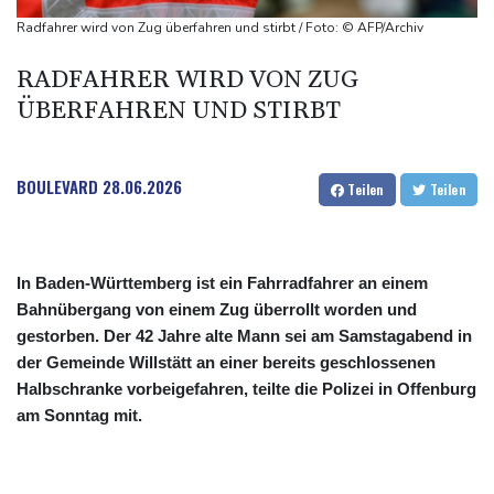
Sohn: Krebs von Ex-Präsident Joe Biden hat sich ausgebreitet
Radfahrer wird von Zug überfahren und stirbt / Foto: © AFP/Archiv
und Metastasen gebildet
RADFAHRER WIRD VON ZUG
Bilger: Boni von Bahn-Managern werden an Einhaltung der
ÜBERFAHREN UND STIRBT
Vorgaben des Bundes geknüpft
FIFA stärkt Infantino - und holt zum Rundumschlag aus
BOULEVARD
28.06.2026
Teilen
Teilen
In Baden-Württemberg ist ein Fahrradfahrer an einem
Bahnübergang von einem Zug überrollt worden und
gestorben. Der 42 Jahre alte Mann sei am Samstagabend in
der Gemeinde Willstätt an einer bereits geschlossenen
Halbschranke vorbeigefahren, teilte die Polizei in Offenburg
am Sonntag mit.