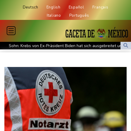
Deutsch
English
Español
Français
Italiano
Português
Sohn: Krebs von Ex-Präsident Biden hat sich ausgebreitet und
Metastasen gebildet
Iran stellt harte Bedingungen für Öffnung der Straße von
Hormus
Trauerflor und Schweigeminute: Inter Miami trauert mit Messi
WTA: Sabalenka scheitert überraschend in Toronto
Zwei Bombenanschläge in Kolumbien an erstem Tag im Amt des
neuen Präsidenten Espriella
Busemann: Kein EM-Titel für Neugebauer wäre "eine
Enttäuschung"
Becker: Wer mehr will als Klassenerhalt hat "Fehler im Kopf"