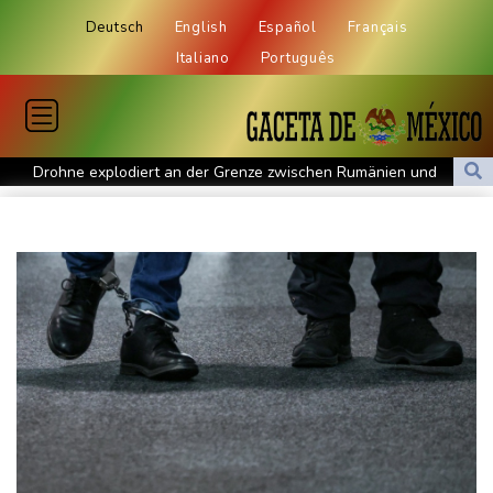
Deutsch
English
Español
Français
Italiano
Português
Drohne explodiert an der Grenze zwischen Rumänien und
Bulgarien nahe Gaspipeline
Lionel Messi trauert um seinen Vater
Absturz von Ultraleichtflugzeug: 72-jähriger Pilot stirbt in Baden-
Württemberg
Selenskyj warnt in Belgrad vor Folgen russischer Angriffe für
den Winter
Drohnen über Bundeswehrstandort in Nordrhein-Westfalen
gesichtet
Ungarns Regierungspartei nominiert Ex-Gerichtspräsidenten
Baka als Staatschef