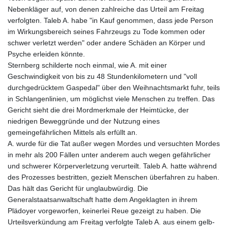
Nebenkläger auf, von denen zahlreiche das Urteil am Freitag
verfolgten. Taleb A. habe "in Kauf genommen, dass jede Person
im Wirkungsbereich seines Fahrzeugs zu Tode kommen oder
schwer verletzt werden" oder andere Schäden an Körper und
Psyche erleiden könnte.
Sternberg schilderte noch einmal, wie A. mit einer
Geschwindigkeit von bis zu 48 Stundenkilometern und "voll
durchgedrücktem Gaspedal" über den Weihnachtsmarkt fuhr, teils
in Schlangenlinien, um möglichst viele Menschen zu treffen. Das
Gericht sieht die drei Mordmerkmale der Heimtücke, der
niedrigen Beweggründe und der Nutzung eines
gemeingefährlichen Mittels als erfüllt an.
A. wurde für die Tat außer wegen Mordes und versuchten Mordes
in mehr als 200 Fällen unter anderem auch wegen gefährlicher
und schwerer Körperverletzung verurteilt. Taleb A. hatte während
des Prozesses bestritten, gezielt Menschen überfahren zu haben.
Das hält das Gericht für unglaubwürdig. Die
Generalstaatsanwaltschaft hatte dem Angeklagten in ihrem
Plädoyer vorgeworfen, keinerlei Reue gezeigt zu haben. Die
Urteilsverkündung am Freitag verfolgte Taleb A. aus einem gelb-