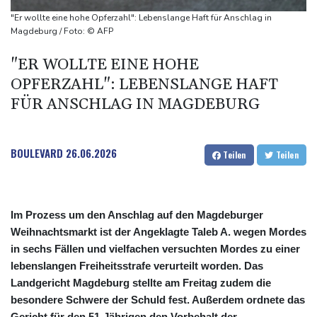
Schwimm-EM: Halbisch winkt und springt zu Bronze
"Er wollte eine hohe Opferzahl": Lebenslange Haft für Anschlag in
Selenskyj: Ukraine hat praktisch keine intakten
Magdeburg / Foto: © AFP
Wärmekraftwerke mehr
"ER WOLLTE EINE HOHE
Braunschweig nach Kantersieg in Magdeburg an der Spitze
OPFERZAHL": LEBENSLANGE HAFT
Absteiger schlägt Aufsteiger: Heidenheim siegt turbulent
FÜR ANSCHLAG IN MAGDEBURG
BOULEVARD
26.06.2026
Teilen
Teilen
Im Prozess um den Anschlag auf den Magdeburger
Weihnachtsmarkt ist der Angeklagte Taleb A. wegen Mordes
in sechs Fällen und vielfachen versuchten Mordes zu einer
lebenslangen Freiheitsstrafe verurteilt worden. Das
Landgericht Magdeburg stellte am Freitag zudem die
besondere Schwere der Schuld fest. Außerdem ordnete das
Gericht für den 51-Jährigen den Vorbehalt der