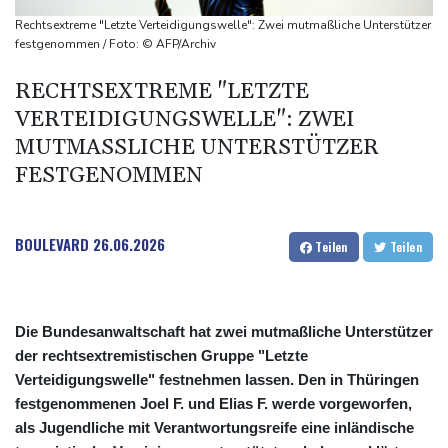
Erneut Waldbrand nahe Athen ausgebrochen - Dutzende
Rechtsextreme "Letzte Verteidigungswelle": Zwei mutmaßliche Unterstützer
Feuerwehrleute im Einsatz
festgenommen / Foto: © AFP/Archiv
Niedrigwasser: Handelsverband fordert dauerhafte Zulassung
RECHTSEXTREME "LETZTE
von Lang-Lkw
VERTEIDIGUNGSWELLE": ZWEI
Frontalzusammenstoß in Mecklenburg-Vorpommern: Zwei Tote
MUTMASSLICHE UNTERSTÜTZER F
und drei Schwerverletzte
ESTGENOMMEN
2025 verunglückte alle 18 Minuten ein Kind im Straßenverkehr -
mehr Todesfälle
BOULEVARD
26.06.2026
Teilen
Teilen
Die Bundesanwaltschaft hat zwei mutmaßliche Unterstützer
der rechtsextremistischen Gruppe "Letzte
Verteidigungswelle" festnehmen lassen. Den in Thüringen
festgenommenen Joel F. und Elias F. werde vorgeworfen,
als Jugendliche mit Verantwortungsreife eine inländische