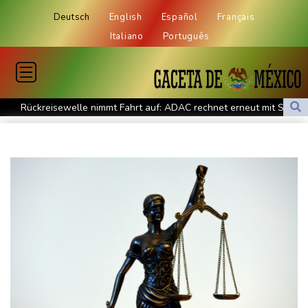
Deutsch
English
Español
Français
Italiano
Português
Rückreisewelle nimmt Fahrt auf: ADAC rechnet erneut mit Staus
an Wochenende
Bericht: Spreng-Drohne flog direkt auf ukrainische
Frachtmaschine zu
Behörden: Zwölf Tote bei ukrainischem Drohnenangriff in
Zentralrussland
E-Scooter-Bestand steigt auf 1,66 Millionen - 1,36 Millionen in
Privatbesitz
Klingbeils Steuerpläne stoßen weiter auf Kritik
Grünen-Politiker Janosch Dahmen fordert nationalen
Hitzeschutzplan