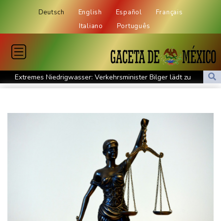
Deutsch
English
Español
Français
Italiano
Português
Extremes Niedrigwasser: Verkehrsminister Bilger lädt zu
Spitzentreffen in Bonn
Bundesgerichtshof urteilt über Mann wegen Kriegsverbrechen in
syrischem Bürgerkrieg
Urteil in Prozess um tödlichen Autoanschlag auf Verdi-
Demonstration in München
Vorwurf der Preisabsprache: Drei US-Produzenten müssen 53
Millionen Eier spenden
Investoren-Affäre: Fifa-Spitze stellt sich "uneingeschränkt" hinter
Infantino
Steinmeier-Nachfolge: Özdemir spricht sich für eine Frau aus