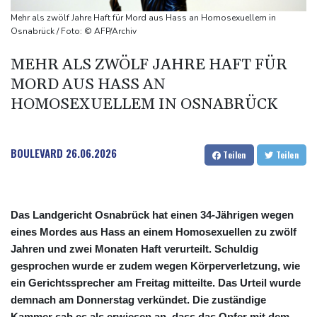
Wissenschaftler bestätigen: Schrottteil von SpaceX-Rakete auf
Mehr als zwölf Jahre Haft für Mord aus Hass an Homosexuellem in
Mond eingeschlagen
Osnabrück / Foto: © AFP/Archiv
Nilpferd-Baby von Herde von Drogenboss Escobar erst gerettet
MEHR ALS ZWÖLF JAHRE HAFT FÜR
und dann doch gestorben
MORD AUS HASS AN
Niedrigwasser: Ex-Umweltministerin Lemke fordert
HOMOSEXUELLEM IN OSNABRÜCK
grundsätzliche Gegenmaßnahmen
Investoren-Affäre: Fifa-Spitze stellt sich hinter Infantino
BOULEVARD
26.06.2026
Teilen
Teilen
Das Landgericht Osnabrück hat einen 34-Jährigen wegen
eines Mordes aus Hass an einem Homosexuellen zu zwölf
Jahren und zwei Monaten Haft verurteilt. Schuldig
gesprochen wurde er zudem wegen Körperverletzung, wie
ein Gerichtssprecher am Freitag mitteilte. Das Urteil wurde
demnach am Donnerstag verkündet. Die zuständige
Kammer sah es als erwiesen an, dass das Opfer mit dem