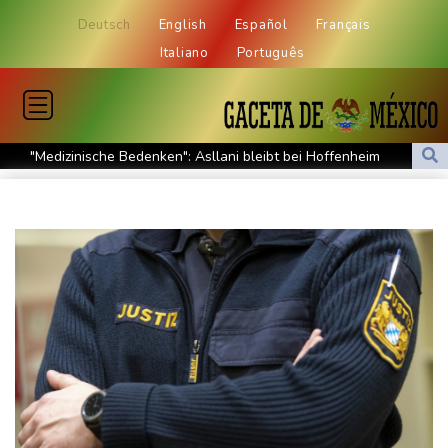
Deutsch
English
Español
Français
Italiano
Português
"Medizinische Bedenken": Asllani bleibt bei Hoffenheim
Eurojackpot geknackt: Mehr als 32 Millionen Euro gehen nach
Nordrhein-Westfalen
Menschenrechtsgruppen: Mehr als 140 Tote bei Migrationskrise
in Ceuta
Mindestens zehn Tote bei Angriffen der pro-iranischen Huthis im
Jemen
US-Senat stimmt für verschärfte Sanktionen gegen Russland
US-Gericht setzt Bau von Trumps Ballsaal aus - Präsident
kündigt Berufung an
Direkt-ICE Berlin-Paris bleibt wegen Technikproblemen vorerst