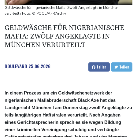
unterbrochen
Geldwäsche für nigerianische Mafia: Zwölf Angeklagte in München
Selenskyj erstmals seit Beginn von Ukraine-Krieg nach Serbien
verurteilt / Foto: © POOL/AFP/Archiv
gereist
GELDWÄSCHE FÜR NIGERIANISCHE
Russland weist Verantwortung für Drohnenvorfall an Leipziger
MAFIA: ZWÖLF ANGEKLAGTE IN
Flughafen zurück
MÜNCHEN VERURTEILT
US-Berufungsgericht bestätigt Aussetzung von Trumps
umstrittenen Ballsaal-Plänen
BOULEVARD
25.06.2026
Teilen
Teilen
In einem Prozess um ein Geldwäschenetzwerk der
nigerianischen Mafiabruderschaft Black Axe hat das
Landgericht München I am Donnerstag zwölf Angeklagte zu
teils langjährigen Haftstrafen verurteilt. Nach Angaben
eines Gerichtssprecherin sprach es sie wegen Bildung
einer kriminellen Vereinigung schuldig und verhängte
Gefängnisstrafen zwischen drei Jahren und vier Monaten