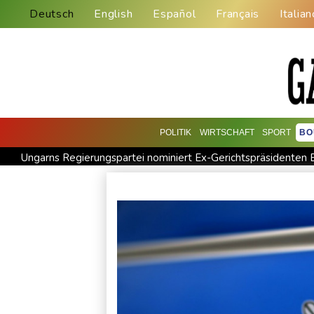
Deutsch
English
Español
Français
Italian
POLITIK
WIRTSCHAFT
SPORT
BO
Ungarns Regierungspartei nominiert Ex-Gerichtspräsidenten 
Selenskyj: Ukraine hat praktisch keine intakten Wärmekraftw
Absteiger schlägt Aufsteiger: Heidenheim siegt turbulent
US-Senat bestätigt mit knapper Mehrheit Trumps umstrittene
Frankreich: Crémant-Lese in Burgund beginnt wegen Hitzewel