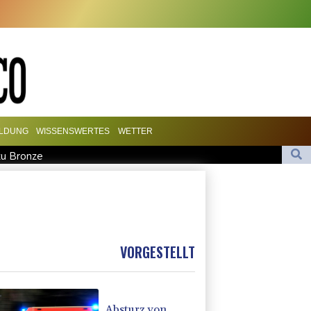
ILDUNG
WISSENSWERTES
WETTER
zu Bronze
 Spitze
ustrie begrüßt sie
tel, Halbisch gewinnt Bronze
uto-Boom verschärft den Druck
VORGESTELLT
Absturz von