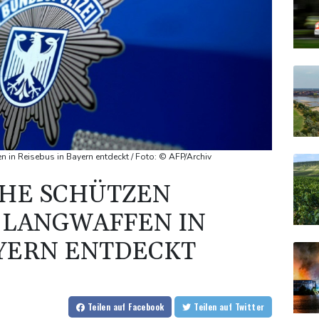
 in Reisebus in Bayern entdeckt / Foto: © AFP/Archiv
CHE SCHÜTZEN
 LANGWAFFEN IN
AYERN ENTDECKT
Teilen
auf Facebook
Teilen
auf Twitter