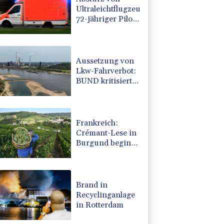
Ultraleichtflugzeug:
72-jähriger Pilot
stirbt in Baden-
Württemberg
Aussetzung von
Lkw-Fahrverbot:
BUND kritisiert
Maßnahme -
Industrie begrüßt
sie
Frankreich:
Crémant-Lese in
Burgund beginnt
wegen
Hitzewellen so
früh wie nie
Brand in
Recyclinganlage
in Rotterdam