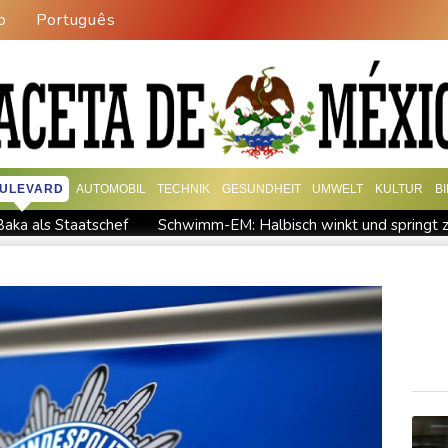
o
Português
ULEVARD
AUTOMOBIL
TECHNIK
GESUNDHEIT
UMWELT
KULTUR
B
Baka als Staatschef
Schwimm-EM: Halbisch winkt und springt 
erke mehr
Braunschweig nach Kantersieg in Magdeburg an der
Aussetzung von Lkw-Fahrverbot: BUND kritisiert Maßnahme - Ind
n Justizminister Blanche
Schwimm-EM: Schmidbauer verliert Ti
len so früh wie nie
Europas Automarkt wächst, doch der E-A