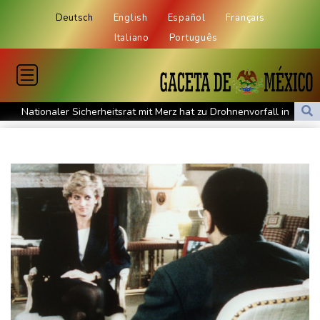
Deutsch
English
Español
Français
Italiano
Português
Nationaler Sicherheitsrat mit Merz hat zu Drohnenvorfall in
Leipzig getagt
Dina Ebimbe wechselt von Frankfurt zu Schalke
Regierung und Opposition in Venezuela nehmen offiziellen
Dialog auf - ohne Machado
Schwimm-EM: Gose holt Gold im Freiwasser-Knockout
Angeblicher "Geburtstourismus": Trump unternimmt neuen
Vorstoß im Streit um US-Staatsbürgerschaft
Würgeschlange an Kanalufer in Schleswig-Holstein entdeckt
Unter Traktor eingeklemmt: Zwölfjähriger stirbt in Nordrhein-
Westfalen