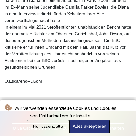
darauf starb Diana bei einem Autounfall in Paris. 2005 heiratete
ihr Ex-Mann seine Jugendliebe Camilla Parker Bowles, die Diana
in dem Interview indirekt für das Scheitern ihrer Ehe
verantwortlich gemacht hatte.
In einem im Mai 2021 veröffentlichten unabhängigen Bericht hatte
der ehemalige Richter am Obersten Gerichtshof, John Dyson, auf
die betrügerischen Methoden Bashirs hingewiesen. Die BBC
kritisierte er für ihren Umgang mit dem Fall. Bashir trat kurz vor
der Veröffentlichung des Untersuchungsberichts von seinen
Funktionen bei der BBC zurück - nach eigenen Angaben aus
gesundheitlichen Gründen.
O.Escareno--LGdM
Wir verwenden essenzielle Cookies und Cookies
von Drittanbietern für Inhalte.
Nur essenzielle
Alles akzeptieren
© La Gaceta De Mexico - 2026 - Alle Rechte vorbehalten