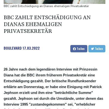
Sri Lanka setzt nach Unruhen in Gefängnis Soldaten ein
BBC zahlt Entschädigung an Dianas ehemaligen Privatsekretär
Zuwächse in der Autobranche: Industrieproduktion legt im Juni
BBC ZAHLT ENTSCHÄDIGUNG AN
leicht zu
DIANAS EHEMALIGEN
76-jähriger Landwirt in Nordrhein-Westfalen von Traktor
PRIVATSEKRETÄR
überrollt und getötet
BOULEVARD
17.03.2022
Teilen
Teilen
26 Jahre nach dem legendären Interview mit Prinzessin
Diana hat die BBC ihrem früherem Privatsekretär eine
Entschädigung gezahlt. Der britische Rundfunksender
erklärte am Donnerstag, er habe eine Einigung mit Patrick
Jephson erzielt und ihm eine "beträchtliche Summe"
gezahlt. Jephson sei durch die Umstände, unter denen das
Interview 1995 "zustandegekommen" sei, "erheblicher