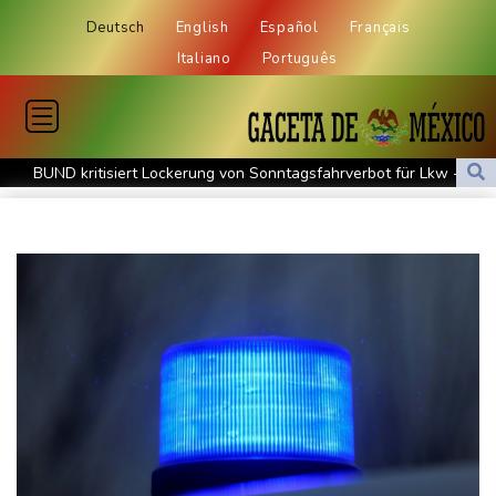
Deutsch
English
Español
Français
Italiano
Português
BUND kritisiert Lockerung von Sonntagsfahrverbot für Lkw - BDI
begrüßt es
Kolumbien: Neuer Präsident kündigt "unermüdlichen" Kampf
gegen Drogengewalt an
BUND kritisiert Lockerung von Sonn- und Feiertagsfahrverbot für
Lastwagen
Trump spricht nach Ballsaal-Urteil von "nationaler Schande"
Abholzung im Amazonas auf niedrigstem Stand seit einem
Jahrzehnt
Frei: Über Beteiligung an AfD-Regierung entscheidet nicht CDU
in Sachsen-Anhalt