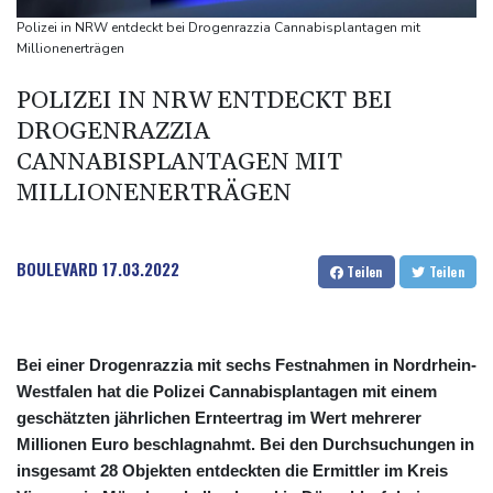
US-Senat stimmt für umfassendes Sanktionspaket gegen
Polizei in NRW entdeckt bei Drogenrazzia Cannabisplantagen mit
Russland
Millionenerträgen
"Rente mit 63": Unionsfraktionschef Frei offen für Härtefall- und
POLIZEI IN NRW ENTDECKT BEI
Übergangslösungen
DROGENRAZZIA
Ceuta-Andrang: EU fordert von Meta und Tiktok Vorgehen gegen
CANNABISPLANTAGEN MIT
Falschinformationen
MILLIONENERTRÄGEN
Rechter Hardliner De la Espriella als Kolumbiens Präsident
vereidigt
BOULEVARD
17.03.2022
Teilen
Teilen
Bei einer Drogenrazzia mit sechs Festnahmen in Nordrhein-
Westfalen hat die Polizei Cannabisplantagen mit einem
geschätzten jährlichen Ernteertrag im Wert mehrerer
Millionen Euro beschlagnahmt. Bei den Durchsuchungen in
insgesamt 28 Objekten entdeckten die Ermittler im Kreis