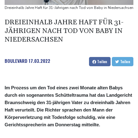
Wissenschaftler bestätigen: Schrottteil von SpaceX-Rakete auf
Dreieinhalb Jahre Haft für 31-Jährigen nach Tod von Baby in Niedersachsen
Mond eingeschlagen
DREIEINHALB JAHRE HAFT FÜR 31-
Nilpferd-Baby von Herde von Drogenboss Escobar erst gerettet
JÄHRIGEN NACH TOD VON BABY IN
und dann doch gestorben
NIEDERSACHSEN
Niedrigwasser: Ex-Umweltministerin Lemke fordert
grundsätzliche Gegenmaßnahmen
Investoren-Affäre: Fifa-Spitze stellt sich hinter Infantino
BOULEVARD
17.03.2022
Teilen
Teilen
Im Prozess um den Tod eines zwei Monate alten Babys
durch ein sogenanntes Schütteltrauma hat das Landgericht
Braunschweig den 31-jährigen Vater zu dreieinhalb Jahren
Haft verurteilt. Die Richter sprachen den Mann der
Körperverletzung mit Todesfolge schuldig, wie eine
Gerichtssprecherin am Donnerstag mitteilte.