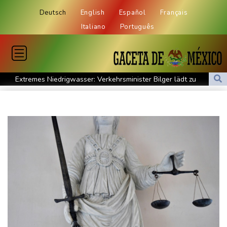
Deutsch
English
Español
Français
Italiano
Português
Extremes Niedrigwasser: Verkehrsminister Bilger lädt zu
Spitzentreffen in Bonn
Bundesgerichtshof urteilt über Mann wegen Kriegsverbrechen in
syrischem Bürgerkrieg
Urteil in Prozess um tödlichen Autoanschlag auf Verdi-
Demonstration in München
Vorwurf der Preisabsprache: Drei US-Produzenten müssen 53
Millionen Eier spenden
Investoren-Affäre: Fifa-Spitze stellt sich "uneingeschränkt" hinter
Infantino
Steinmeier-Nachfolge: Özdemir spricht sich für eine Frau aus