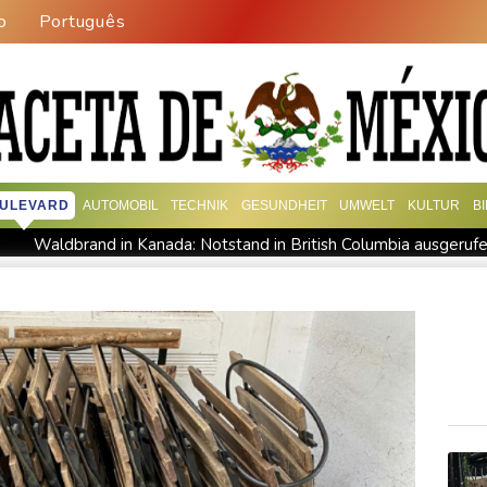
o
Português
ULEVARD
AUTOMOBIL
TECHNIK
GESUNDHEIT
UMWELT
KULTUR
B
"
Waldbrand in Kanada: Notstand in British Columbia ausgeruf
 ausbauen
Iran bekräftigt harte Haltung in Streit um Straße v
Gewalt überschattet
Basketball-WM: Geiselsöder macht gesam
tufe in China
Lionel Messi trauert um Vater und langjährigen
tiegen
Sohn: Krebs von Ex-Präsident Biden hat sich ausgebre