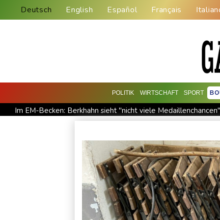
Deutsch
English
Español
Français
Italian
POLITIK
WIRTSCHAFT
SPORT
BO
Im EM-Becken: Berkhahn sieht "nicht viele Medaillenchancen
Dobrindt will Forschung zur Drohensicherheit in Deutschland
Amtsantritt von Kolumbiens Staatschef De la Espriella von 
Taifun "Dolphin": Flugausfälle, Evakuierung und höchste Warns
DAK-Analyse: ADHS-Neudiagnosen bei Kindern deutlich ges