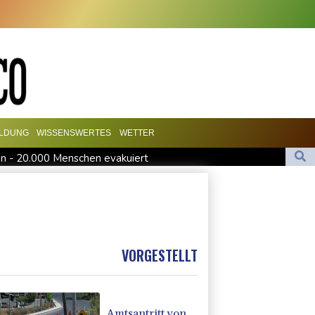
ILDUNG
WISSENSWERTES
WETTER
en - 20.000 Menschen evakuiert
on Hormus
te Vorbereitung mit
 Manager Jorge
itet und Metastasen gebildet
VORGESTELLT
Amtsantritt von