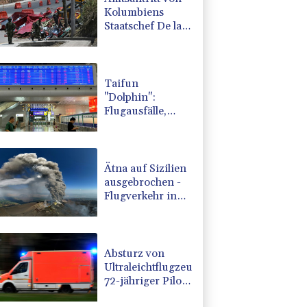
Kolumbiens
Staatschef De la
Espriella von
Gewalt
überschattet
Taifun
"Dolphin":
Flugausfälle,
Evakuierung und
höchste
Warnstufe in
China
Ätna auf Sizilien
ausgebrochen -
Flugverkehr in
Catania zeitweise
eingeschränkt
Absturz von
Ultraleichtflugzeug:
72-jähriger Pilot
stirbt in Baden-