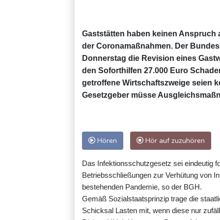
Gaststätten haben keinen Anspruch a
der Coronamaßnahmen. Der Bundesge
Donnerstag die Revision eines Gastw
den Soforthilfen 27.000 Euro Schaden
getroffene Wirtschaftszweige seien 
Gesetzgeber müsse Ausgleichsmaßnahm
Hören
Hör auf zuzuhören
Das Infektionsschutzgesetz sei eindeutig fo
Betriebsschließungen zur Verhütung von Inf
bestehenden Pandemie, so der BGH.
Gemäß Sozialstaatsprinzip trage die staat
Schicksal Lasten mit, wenn diese nur zufäl