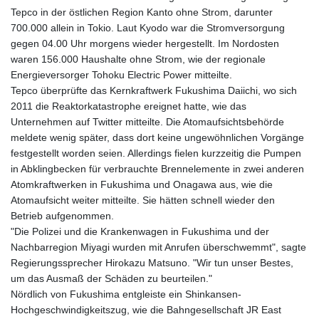
Tepco in der östlichen Region Kanto ohne Strom, darunter
700.000 allein in Tokio. Laut Kyodo war die Stromversorgung
gegen 04.00 Uhr morgens wieder hergestellt. Im Nordosten
waren 156.000 Haushalte ohne Strom, wie der regionale
Energieversorger Tohoku Electric Power mitteilte.
Tepco überprüfte das Kernkraftwerk Fukushima Daiichi, wo sich
2011 die Reaktorkatastrophe ereignet hatte, wie das
Unternehmen auf Twitter mitteilte. Die Atomaufsichtsbehörde
meldete wenig später, dass dort keine ungewöhnlichen Vorgänge
festgestellt worden seien. Allerdings fielen kurzzeitig die Pumpen
in Abklingbecken für verbrauchte Brennelemente in zwei anderen
Atomkraftwerken in Fukushima und Onagawa aus, wie die
Atomaufsicht weiter mitteilte. Sie hätten schnell wieder den
Betrieb aufgenommen.
"Die Polizei und die Krankenwagen in Fukushima und der
Nachbarregion Miyagi wurden mit Anrufen überschwemmt", sagte
Regierungssprecher Hirokazu Matsuno. "Wir tun unser Bestes,
um das Ausmaß der Schäden zu beurteilen."
Nördlich von Fukushima entgleiste ein Shinkansen-
Hochgeschwindigkeitszug, wie die Bahngesellschaft JR East