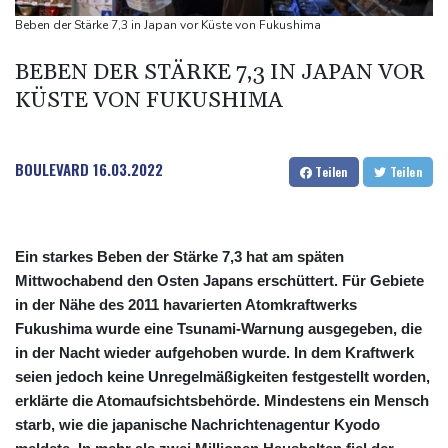
Ätna auf Sizilien ausgebrochen - Flugverkehr in Catania
Beben der Stärke 7,3 in Japan vor Küste von Fukushima
zeitweise eingeschränkt
BEBEN DER STÄRKE 7,3 IN JAPAN VOR
Doppelpack Freigang: Frankfurt schlägt auch Malmö
KÜSTE VON FUKUSHIMA
Explosion mutmaßlich ukrainischer Drohne in Bulgarien löst
diplomatische Verstimmung aus
BOULEVARD
16.03.2022
Teilen
Teilen
Ein starkes Beben der Stärke 7,3 hat am späten
Mittwochabend den Osten Japans erschüttert. Für Gebiete
in der Nähe des 2011 havarierten Atomkraftwerks
Fukushima wurde eine Tsunami-Warnung ausgegeben, die
in der Nacht wieder aufgehoben wurde. In dem Kraftwerk
seien jedoch keine Unregelmäßigkeiten festgestellt worden,
erklärte die Atomaufsichtsbehörde. Mindestens ein Mensch
starb, wie die japanische Nachrichtenagentur Kyodo