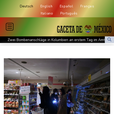
Deutsch
English
Español
Français
Italiano
Português
Zwei Bombenanschläge in Kolumbien an erstem Tag im Amt des
neuen Präsidenten Espriella
Busemann: Kein EM-Titel für Neugebauer wäre "eine
Enttäuschung"
Becker: Wer mehr will als Klassenerhalt hat "Fehler im Kopf"
Sohn: Krebs von Ex-Präsident Joe Biden hat sich ausgebreitet
und Metastasen gebildet
Bilger: Boni von Bahn-Managern werden an Einhaltung der
Vorgaben des Bundes geknüpft
FIFA stärkt Infantino - und holt zum Rundumschlag aus
Torlos gegen Kaiserslautern: Stotterstart von Wolfsburg