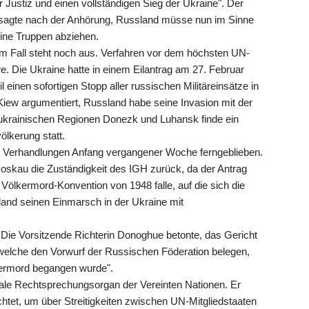
r Justiz und einen vollständigen Sieg der Ukraine". Der
 sagte nach der Anhörung, Russland müsse nun im Sinne
ine Truppen abziehen.
m Fall steht noch aus. Verfahren vor dem höchsten UN-
. Die Ukraine hatte in einem Eilantrag am 27. Februar
 einen sofortigen Stopp aller russischen Militäreinsätze in
Kiew argumentiert, Russland habe seine Invasion mit der
tukrainischen Regionen Donezk und Luhansk finde ein
lkerung statt.
n Verhandlungen Anfang vergangener Woche ferngeblieben.
Moskau die Zuständigkeit des IGH zurück, da der Antrag
Völkermord-Konvention von 1948 falle, auf die sich die
sland seinen Einmarsch in der Ukraine mit
. Die Vorsitzende Richterin Donoghue betonte, das Gericht
, welche den Vorwurf der Russischen Föderation belegen,
kermord begangen wurde".
trale Rechtsprechungsorgan der Vereinten Nationen. Er
htet, um über Streitigkeiten zwischen UN-Mitgliedstaaten