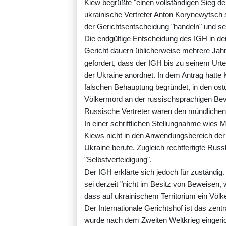
Kiew begrüßte "einen vollständigen Sieg de
ukrainische Vertreter Anton Korynewytsch
der Gerichtsentscheidung "handeln" und se
Die endgültige Entscheidung des IGH in de
Gericht dauern üblicherweise mehrere Jahre
gefordert, dass der IGH bis zu seinem Urteil
der Ukraine anordnet. In dem Antrag hatte 
falschen Behauptung begründet, in den os
Völkermord an der russischsprachigen Bevö
Russische Vertreter waren den mündliche
In einer schriftlichen Stellungnahme wies 
Kiews nicht in den Anwendungsbereich der 
Ukraine berufe. Zugleich rechtfertigte Rus
"Selbstverteidigung".
Der IGH erklärte sich jedoch für zuständig
sei derzeit "nicht im Besitz von Beweisen
dass auf ukrainischem Territorium ein Völ
Der Internationale Gerichtshof ist das zen
wurde nach dem Zweiten Weltkrieg eingeric