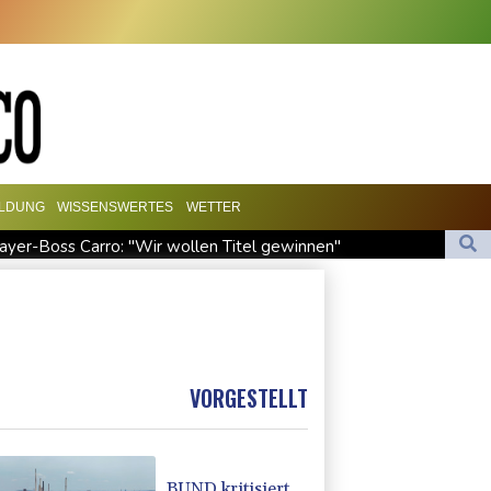
ILDUNG
WISSENSWERTES
WETTER
ayer-Boss Carro: "Wir wollen Titel gewinnen"
fe in Region Kiew
dlichen" Kampf gegen Drogengewalt an
naler Schande"
VORGESTELLT
BUND kritisiert