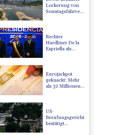
Lockerung von
Sonntagsfahrverbot
für Lkw - BDI
begrüßt es
Rechter
Hardliner De la
Espriella als
Kolumbiens
Präsident
vereidigt
Eurojackpot
geknackt: Mehr
als 32 Millionen
Euro gehen nach
Nordrhein-
Westfalen
US-
Berufungsgericht
bestätigt
Aussetzung von