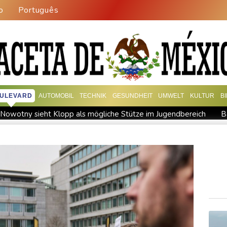
o
Português
ULEVARD
AUTOMOBIL
TECHNIK
GESUNDHEIT
UMWELT
KULTUR
B
Nowotny sieht Klopp als mögliche Stütze im Jugendbereich
B
Militärverwaltung: Mindestens drei Tote durch russische Angrif
 BDI begrüßt es
Kolumbien: Neuer Präsident kündigt "unermü
t für Lastwagen
Trump spricht nach Ballsaal-Urteil von "natio
hrzehnt