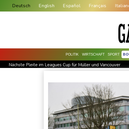
Deutsch
English
Español
Français
Italian
POLITIK
WIRTSCHAFT
SPORT
BO
Nächste Pleite im Leagues Cup für Müller und Vancouver
Bericht: EU importiert wieder mehr Flüssiggas aus Russland
BUND kritisiert Lockerung von Sonntagsfahrverbot für Lkw -
BUND kritisiert Lockerung von Sonn- und Feiertagsfahrverbo
Abholzung im Amazonas auf niedrigstem Stand seit einem Ja