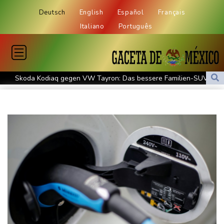
Deutsch
English
Español
Français
Italiano
Português
Skoda Kodiaq gegen VW Tayron: Das bessere Familien-SUV
Leagues Cup: Müller mit Vancouver schon ausgeschieden
Kolumbiens neuer Präsident kündigt "unermüdlichen" Kampf
gegen Drogengewalt an
Südkoreas Verband gibt Massagen-Skandal zu: "Desolate Lage"
Größer als alle bisherigen US-Anlagen: Amazon finanziert für
Rechenzentren riesiges Gaskraftwerk
Nächste Pleite im Leagues Cup für Müller und Vancouver
Nowotny sieht Klopp als mögliche Stütze im Jugendbereich
Bayer-Boss Carro: "Wir wollen Titel gewinnen"
Bericht: EU importiert wieder mehr Flüssiggas aus Russland