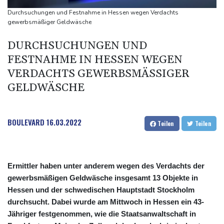
Infantino
Durchsuchungen und Festnahme in Hessen wegen Verdachts
Steinmeier-Nachfolge: Özdemir spricht sich für eine Frau aus
gewerbsmäßiger Geldwäsche
Wissenschaftler bestätigen: Schrottteil von SpaceX-Rakete auf
DURCHSUCHUNGEN UND
Mond eingeschlagen
FESTNAHME IN HESSEN WEGEN
Nilpferd-Baby von Herde von Drogenboss Escobar erst gerettet
VERDACHTS GEWERBSMÄSSIGER G
und dann doch gestorben
ELDWÄSCHE
Niedrigwasser: Ex-Umweltministerin Lemke fordert
grundsätzliche Gegenmaßnahmen
BOULEVARD
16.03.2022
Teilen
Teilen
Ermittler haben unter anderem wegen des Verdachts der
gewerbsmäßigen Geldwäsche insgesamt 13 Objekte in
Hessen und der schwedischen Hauptstadt Stockholm
durchsucht. Dabei wurde am Mittwoch in Hessen ein 43-
Jähriger festgenommen, wie die Staatsanwaltschaft in