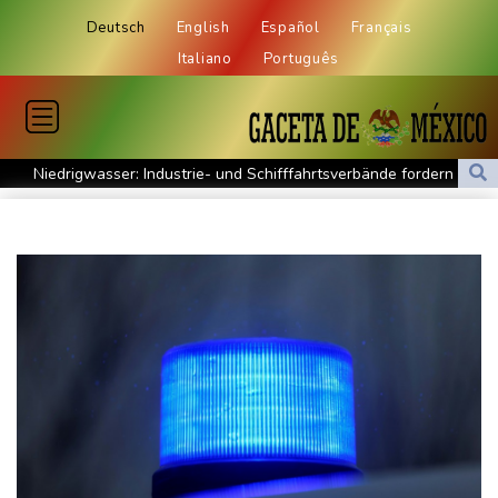
Deutsch
English
Español
Français
Italiano
Português
Niedrigwasser: Industrie- und Schifffahrtsverbände fordern
konkrete Schritte
Extremes Niedrigwasser: Verkehrsminister Bilger lädt zu
Spitzentreffen in Bonn
Bundesgerichtshof urteilt über Mann wegen Kriegsverbrechen in
syrischem Bürgerkrieg
Urteil in Prozess um tödlichen Autoanschlag auf Verdi-
Demonstration in München
Vorwurf der Preisabsprache: Drei US-Produzenten müssen 53
Millionen Eier spenden
Investoren-Affäre: Fifa-Spitze stellt sich "uneingeschränkt" hinter