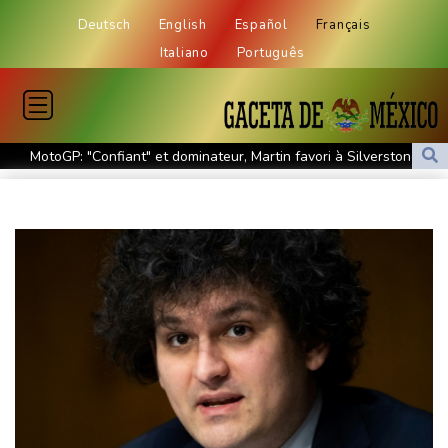
Deutsch
English
Español
Français
Italiano
Português
MotoGP: "Confiant" et dominateur, Martin favori à Silverstone
Tour de France: Vollering domine Niewiadoma à Nice et endosse
le maillot jaune
Retour timide des touristes au Porge, encore meurtri par le
mégafeu
Zelensky avertit que l'hiver sera difficile pour l'Ukraine, 4 morts
dans des frappes dans la région de Kiev
Que peut-on attendre du pacte de défense scellé par Ryad,
Ankara et Islamabad?
Foot: le père et agent de Lionel Messi décède à l'âge de 68 ans
Hongrie : le "juge qui a dit non" à Orban choisi par le camp