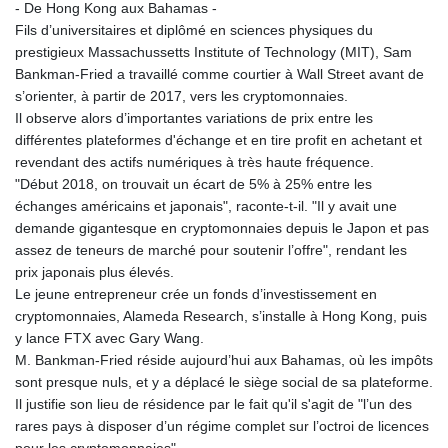
- De Hong Kong aux Bahamas -
Fils d’universitaires et diplômé en sciences physiques du
prestigieux Massachussetts Institute of Technology (MIT), Sam
Bankman-Fried a travaillé comme courtier à Wall Street avant de
s’orienter, à partir de 2017, vers les cryptomonnaies.
Il observe alors d’importantes variations de prix entre les
différentes plateformes d'échange et en tire profit en achetant et
revendant des actifs numériques à très haute fréquence.
"Début 2018, on trouvait un écart de 5% à 25% entre les
échanges américains et japonais", raconte-t-il. "Il y avait une
demande gigantesque en cryptomonnaies depuis le Japon et pas
assez de teneurs de marché pour soutenir l’offre", rendant les
prix japonais plus élevés.
Le jeune entrepreneur crée un fonds d’investissement en
cryptomonnaies, Alameda Research, s’installe à Hong Kong, puis
y lance FTX avec Gary Wang.
M. Bankman-Fried réside aujourd’hui aux Bahamas, où les impôts
sont presque nuls, et y a déplacé le siège social de sa plateforme.
Il justifie son lieu de résidence par le fait qu'il s'agit de "l’un des
rares pays à disposer d’un régime complet sur l’octroi de licences
pour les cryptomonnaies".