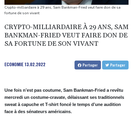
Magyar pour devenir président
Crypto-milliardaire à 29 ans, Sam Bankman-Fried veut faire don de sa
Euro de natation: Léon Marchand forfait sur les 200 et 400 m
fortune de son vivant
quatre nages
CRYPTO-MILLIARDAIRE À 29 ANS, SAM
Angleterre: le milieu brésilien Bruno Guimaraes rejoint Arsenal
BANKMAN-FRIED VEUT FAIRE DON DE
Tour de France: la lauréate sortante Pauline Ferrand-Prévot
SA FORTUNE DE SON VIVANT
abandonne avant la 8e étape
ECONOMIE
13.02.2022
Partager
Partager
Une fois n’est pas coutume, Sam Bankman-Fried a revêtu
mercredi un costume-cravate, délaissant ses traditionnels
sweat à capuche et T-shirt foncé le temps d’une audition
face à des sénateurs américains.