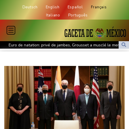
Deutsch
English
Español
Français
Italiano
Português
Euro de natation: privé de jambes, Grousset a musclé le mental
WTA 1000: Sabalenka et Pegula éliminées à Toronto, Swiatek
en quarts
Téhéran pose ses conditions à toute réouverture du détroit
d'Ormuz
Lionel Messi en Argentine pour faire ses adieux à son père
décédé
Le cancer de Joe Biden s'est aggravé, selon son fils
Colombie: deux attaques marquent le premier jour du président
de la Espriella au pouvoir
MotoGP: "Confiant" et dominateur, Martin favori à Silverstone