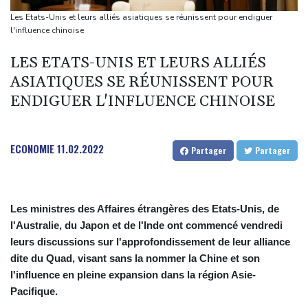
Tour de France: Vollering domine Niewiadoma à Nice et endosse
Les Etats-Unis et leurs alliés asiatiques se réunissent pour endiguer
le maillot jaune
l'influence chinoise
Retour timide des touristes au Porge, encore meurtri par le
LES ETATS-UNIS ET LEURS ALLIÉS
mégafeu
ASIATIQUES SE RÉUNISSENT POUR
Zelensky avertit que l'hiver sera difficile pour l'Ukraine, 4 morts
ENDIGUER L'INFLUENCE CHINOISE
dans des frappes dans la région de Kiev
ECONOMIE
11.02.2022
Partager
Partager
Les ministres des Affaires étrangères des Etats-Unis, de
l'Australie, du Japon et de l'Inde ont commencé vendredi
leurs discussions sur l'approfondissement de leur alliance
dite du Quad, visant sans la nommer la Chine et son
l'influence en pleine expansion dans la région Asie-
Pacifique.