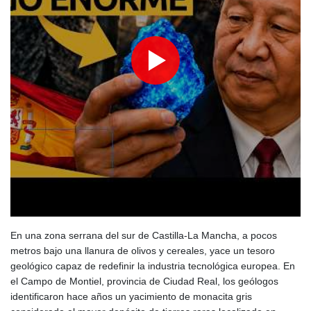
Colonos israelíes atacan una aldea palestina en el sur de
Cisjordania
Sheinbaum defiende su plan de 'fracking' y asegura que tendrá
bajo impacto ambiental
Francia anuncia un caso de hantavirus Andes en un turista
franco-argentino
El fondo estadounidense Apollo confirma la compra de EasyJet
por 7.700 millones de dólares
En una zona serrana del sur de Castilla‑La Mancha, a pocos
metros bajo una llanura de olivos y cereales, yace un tesoro
geológico capaz de redefinir la industria tecnológica europea. En
el Campo de Montiel, provincia de Ciudad Real, los geólogos
identificaron hace años un yacimiento de monacita gris