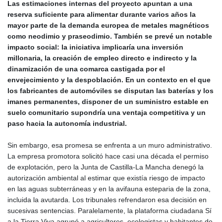
Las estimaciones internas del proyecto apuntan a una
reserva suficiente para alimentar durante varios años la
mayor parte de la demanda europea de metales magnéticos
como neodimio y praseodimio. También se prevé un notable
impacto social: la iniciativa implicaría una inversión
millonaria, la creación de empleo directo e indirecto y la
dinamización de una comarca castigada por el
envejecimiento y la despoblación. En un contexto en el que
los fabricantes de automóviles se disputan las baterías y los
imanes permanentes, disponer de un suministro estable en
suelo comunitario supondría una ventaja competitiva y un
paso hacia la autonomía industrial.
Sin embargo, esa promesa se enfrenta a un muro administrativo.
La empresa promotora solicitó hace casi una década el permiso
de explotación, pero la Junta de Castilla‑La Mancha denegó la
autorización ambiental al estimar que existía riesgo de impacto
en las aguas subterráneas y en la avifauna esteparia de la zona,
incluida la avutarda. Los tribunales refrendaron esa decisión en
sucesivas sentencias. Paralelamente, la plataforma ciudadana Sí
a la Tierra Viva agrupó a agricultores, ecologistas y habitantes de