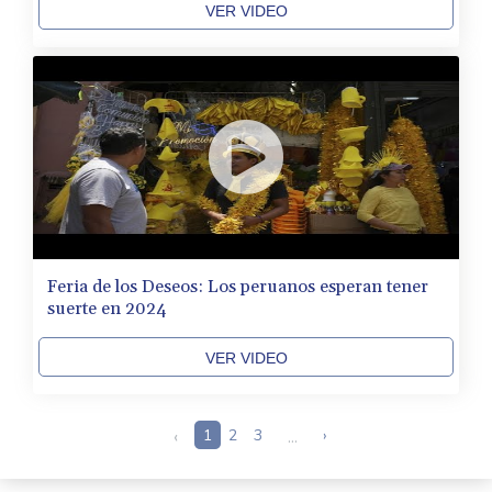
VER VIDEO
Feria de los Deseos: Los peruanos esperan tener
suerte en 2024
VER VIDEO
‹
1
2
3
...
›