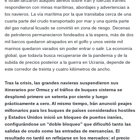
e Israel lanzaron ataques aéreos sobre Irán y fuerzas iraníes
respondieron con minas marítimas, abordajes y advertencias a
los navieros. La vía marítima por la que transitaba cerca de una
cuarta parte del crudo transportado por mar y una quinta parte
del gas natural licuado se convirtió en zona de riesgo. Decenas
de petroleros permanecieron fondeados a la espera, más de dos
mil barcos quedaron atrapados en el golfo y unos veinte mil
marinos quedaron varados sin poder entrar o salir. La economía
global, que todavía busca recuperarse de la pandemia y de la
subida de precios posterior a la guerra en Ucrania, depende de
este corredor de treinta y cuatro kilómetros de ancho.
Tras la crisis, las grandes navieras suspendieron sus
itinerarios por Ormuz y el tráfico de buques cisterna se
desplomó primero un setenta por ciento y luego
prácticamente a cero. Al mismo tiempo, Irán anunció peajes
millonarios para los buques de países considerados hostiles
y Estados Unidos inició un bloqueo de puertos iraníes,
configurándose un “doble bloqueo” que dificultó tanto las
salidas de crudo como las entradas de mercancías. El
resultado no tardó en reflejarse en los mercados: el precio