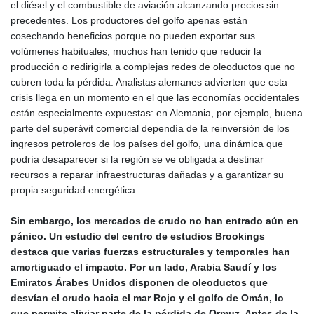
el diésel y el combustible de aviación alcanzando precios sin
precedentes. Los productores del golfo apenas están
cosechando beneficios porque no pueden exportar sus
volúmenes habituales; muchos han tenido que reducir la
producción o redirigirla a complejas redes de oleoductos que no
cubren toda la pérdida. Analistas alemanes advierten que esta
crisis llega en un momento en el que las economías occidentales
están especialmente expuestas: en Alemania, por ejemplo, buena
parte del superávit comercial dependía de la reinversión de los
ingresos petroleros de los países del golfo, una dinámica que
podría desaparecer si la región se ve obligada a destinar
recursos a reparar infraestructuras dañadas y a garantizar su
propia seguridad energética.
Sin embargo, los mercados de crudo no han entrado aún en
pánico. Un estudio del centro de estudios Brookings
destaca que varias fuerzas estructurales y temporales han
amortiguado el impacto. Por un lado, Arabia Saudí y los
Emiratos Árabes Unidos disponen de oleoductos que
desvían el crudo hacia el mar Rojo y el golfo de Omán, lo
que permite aliviar parte de la pérdida de Ormuz. Antes de la