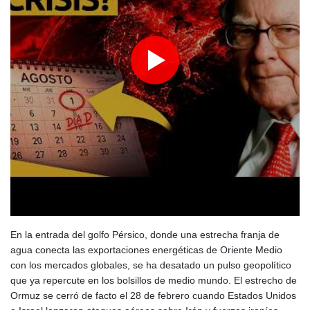
Netflix estrenará en primicia un adelanto del videojuego GTA VI
Aumento récord de las notificaciones por radicalización en Reino
Unido
Una mujer es acusada de atacar con un objeto punzante a
cuatro hombres en Londres
Qué papel jugó la desinformación durante la última ola de
migrantes que llegó al enclave español de Ceuta
En la entrada del golfo Pérsico, donde una estrecha franja de
agua conecta las exportaciones energéticas de Oriente Medio
con los mercados globales, se ha desatado un pulso geopolítico
que ya repercute en los bolsillos de medio mundo. El estrecho de
Ormuz se cerró de facto el 28 de febrero cuando Estados Unidos