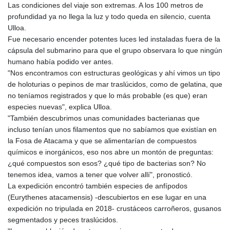
Las condiciones del viaje son extremas. A los 100 metros de
profundidad ya no llega la luz y todo queda en silencio, cuenta
Ulloa.
Fue necesario encender potentes luces led instaladas fuera de la
cápsula del submarino para que el grupo observara lo que ningún
humano había podido ver antes.
"Nos encontramos con estructuras geológicas y ahí vimos un tipo
de holoturias o pepinos de mar traslúcidos, como de gelatina, que
no teníamos registrados y que lo más probable (es que) eran
especies nuevas", explica Ulloa.
"También descubrimos unas comunidades bacterianas que
incluso tenían unos filamentos que no sabíamos que existían en
la Fosa de Atacama y que se alimentarían de compuestos
químicos e inorgánicos, eso nos abre un montón de preguntas:
¿qué compuestos son esos? ¿qué tipo de bacterias son? No
tenemos idea, vamos a tener que volver allí", pronosticó.
La expedición encontró también especies de anfípodos
(Eurythenes atacamensis) -descubiertos en ese lugar en una
expedición no tripulada en 2018- crustáceos carroñeros, gusanos
segmentados y peces traslúcidos.