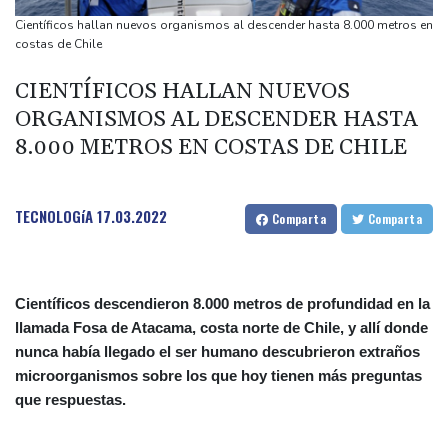
Al menos cinco muertos en Ucrania y Rusia tras nueva ola de
Científicos hallan nuevos organismos al descender hasta 8.000 metros en
ataques cruzados
costas de Chile
Irán afirma que Ormuz seguirá bloqueado hasta que EEUU
CIENTÍFICOS HALLAN NUEVOS
acepte "todas" sus condiciones
ORGANISMOS AL DESCENDER HASTA
La fiebre del oro transforma vidas y paisajes en Afganistán
8.000 METROS EN COSTAS DE CHILE
Irán plantea condiciones para la reapertura del estrecho de
Ormuz
TECNOLOGíA
17.03.2022
Comparta
Comparta
Científicos descendieron 8.000 metros de profundidad en la
llamada Fosa de Atacama, costa norte de Chile, y allí donde
nunca había llegado el ser humano descubrieron extraños
microorganismos sobre los que hoy tienen más preguntas
que respuestas.