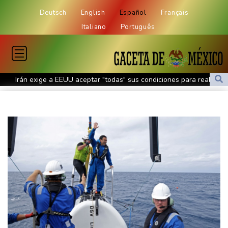
Deutsch
English
Español
Français
Italiano
Português
Irán exige a EEUU aceptar "todas" sus condiciones para reabrir
Ormuz
Japón rompe el tabú sobre las armas nucleares pese a inquietud
de pacifistas
Lionel Messi despidió a su fallecido padre entre mensajes de
cariño en Rosario
Netanyahu rechaza el plan de Gaza y se desmarca nuevamente
de Trump
El papa pide la apertura de corredores humanitarios en Sudán
Evacuaciones y vuelos cancelados en China por llegada del tifón
Dolphin