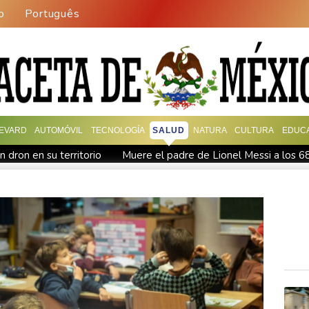
o
Português
EVARD
AUTOMÓVIL
TECNOLOGÍA
SALUD
NATURA
CULTURA
EDUC
 dron en su territorio
Muere el padre de Lionel Messi a los 6
oteo en escuela tailandesa
París obliga a usuarios de patinetas
nAI escalan su batalla legal por robo de secretos comerciales
atar a los muertos
Canadá trata de adaptarse a un futuro de i
 a los muertos
Un dron entra en Bulgaria y estalla cerca de un