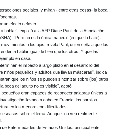
teracciones sociales, y miran - entre otras cosas- la boca
s fonemas.
ar un efecto nefasto.
a hablar", explicó a la AFP Diane Paul, de la Asociación
SHA). "Pero no es la única manera" (en que lo hace).
 movimientos o los ojos, revela Paul, quien señala que los
renden a hablar igual de bien que los otros. Y que las
 ejemplo en casa.
erminen el impacto a largo plazo en el desarrollo del
tre niños pequeños y adultos que llevan máscaras", indica
stran que los niños se pueden sintonizar sobre (los) otros
 boca del adulto no es visible", acotó.
os pequeños eran capaces de reconocer palabras únicas a
investigación llevada a cabo en Francia, los barbijos
ectura en los menore con dificultades.
on escasas sobre el tema. Aunque "no veo realmente
l.
ón de Enfermedades de Estados Unidos, principal ente