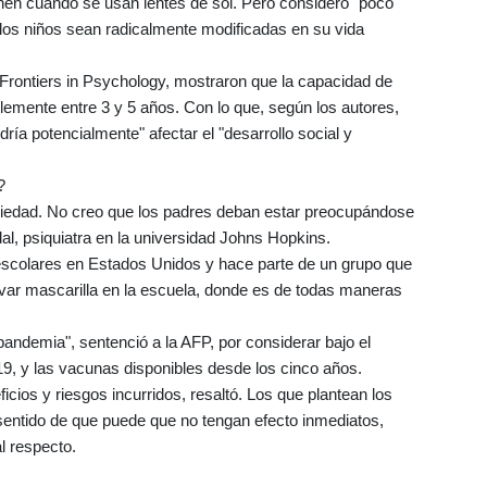
enen cuando se usan lentes de sol. Pero consideró "poco
 los niños sean radicalmente modificadas en su vida
 Frontiers in Psychology, mostraron que la capacidad de
lemente entre 3 y 5 años. Con lo que, según los autores,
ría potencialmente" afectar el "desarrollo social y
?
iedad. No creo que los padres deban estar preocupándose
dal, psiquiatra en la universidad Johns Hopkins.
 escolares en Estados Unidos y hace parte de un grupo que
levar mascarilla en la escuela, donde es de todas maneras
pandemia", sentenció a la AFP, por considerar bajo el
-19, y las vacunas disponibles desde los cinco años.
ficios y riesgos incurridos, resaltó. Los que plantean los
sentido de que puede que no tengan efecto inmediatos,
l respecto.