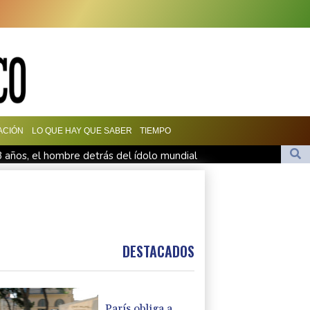
ACIÓN
LO QUE HAY QUE SABER
TIEMPO
8 años, el hombre detrás del ídolo mundial
 eléctricas a llevar casco ante aumento de lesiones
ncendios forestales
 gasoducto en la frontera con Rumania
DESTACADOS
París obliga a