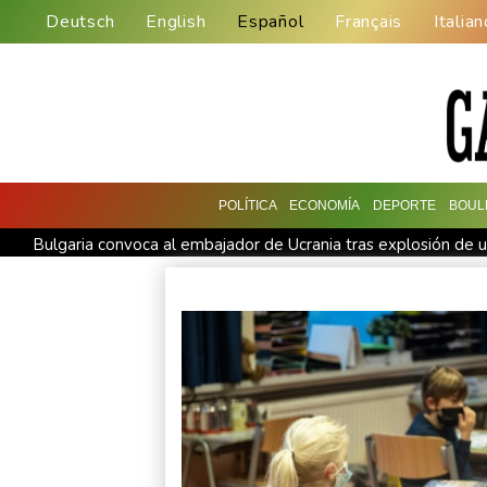
Deutsch
English
Español
Français
Italian
POLÍTICA
ECONOMÍA
DEPORTE
BOUL
Bulgaria convoca al embajador de Ucrania tras explosión de un
Una niña herida muere y eleva a ocho los fallecidos por el tir
Muere el padre de Lionel Messi a los 68 años
Apple y Ope
Ucrania se despide de un voluntario que dedicó su vida a resc
Ucrania despide a un voluntario que dedicó su vida a rescatar