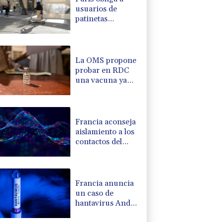
usuarios de
patinetas
eléctricas a llevar
casco ante
aumento de
lesiones
La OMS propone
probar en RDC
una vacuna ya
existente contra
otra cepa del
ébola
Francia aconseja
aislamiento a los
contactos del
francoargentino
positivo en
hantavirus
Francia anuncia
un caso de
hantavirus Andes
en un turista