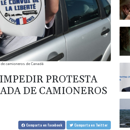
da de camioneros de Canadá
 IMPEDIR PROTESTA
IRADA DE CAMIONEROS
Comparta
en Facebook
Comparta
en Twitter