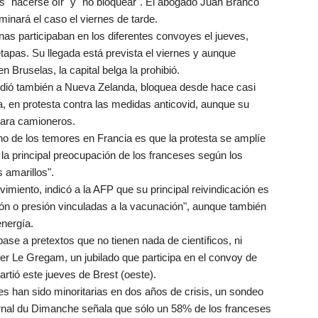
es "hacerse oír" y "no bloquear". El abogado Juan Branco
aminará el caso el viernes de tarde.
nas participaban en los diferentes convoyes el jueves,
apas. Su llegada está prevista el viernes y aunque
n Bruselas, la capital belga la prohibió.
dió también a Nueva Zelanda, bloquea desde hace casi
a, en protesta contra las medidas anticovid, aunque su
 para camioneros.
no de los temores en Francia es que la protesta se amplíe
, la principal preocupación de los franceses según los
 amarillos".
miento, indicó a la AFP que su principal reivindicación es
ión o presión vinculadas a la vacunación", aunque también
energía.
se a pretextos que no tienen nada de científicos, ni
r Le Gregam, un jubilado que participa en el convoy de
tió este jueves de Brest (oeste).
es han sido minoritarias en dos años de crisis, un sondeo
nal du Dimanche señala que sólo un 58% de los franceses