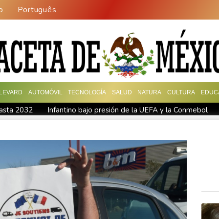
o
Português
LEVARD
AUTOMÓVIL
TECNOLOGÍA
SALUD
NATURA
CULTURA
EDUC
hasta 2032
Infantino bajo presión de la UEFA y la Conmebol
es de dólares
Muere bajo arresto domiciliario en Venezuela un
 Diomandé
El mexicano Del Toro renueva con el UAE hasta 203
n Venezuela
Un comité del Senado de EEUU declara en desacato
ques de EEUU
Netflix estrenará en primicia un adelanto del vid