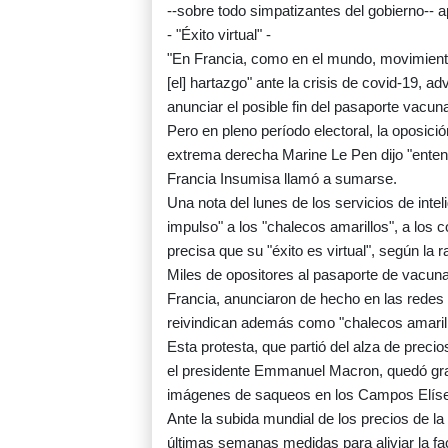
--sobre todo simpatizantes del gobierno-- 
- "Éxito virtual" -
"En Francia, como en el mundo, movimiento
[el] hartazgo" ante la crisis de covid-19, adv
anunciar el posible fin del pasaporte vacunal
Pero en pleno período electoral, la oposici
extrema derecha Marine Le Pen dijo "entend
Francia Insumisa llamó a sumarse.
Una nota del lunes de los servicios de int
impulso" a los "chalecos amarillos", a los c
precisa que su "éxito es virtual", según la r
Miles de opositores al pasaporte de vacuna
Francia, anunciaron de hecho en las redes
reivindican además como "chalecos amarill
Esta protesta, que partió del alza de preci
el presidente Emmanuel Macron, quedó grab
imágenes de saqueos en los Campos Elíseos
Ante la subida mundial de los precios de la 
últimas semanas medidas para aliviar la f