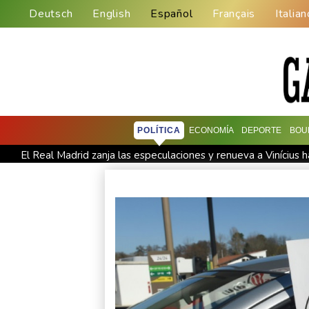
Deutsch
English
Español
Français
Italian
POLÍTICA
ECONOMÍA
DEPORTE
BOU
El Real Madrid zanja las especulaciones y renueva a Vinícius 
Yan Diomandé, la nueva joya del Real Madrid vale 160 millon
El Real Madrid anuncia el fichaje del extremo marfileño Yan
El doloroso baile de cifras de desaparecidos en los sismos e
Irán amenazó con "dejar a oscuras" el Golfo en caso de ata