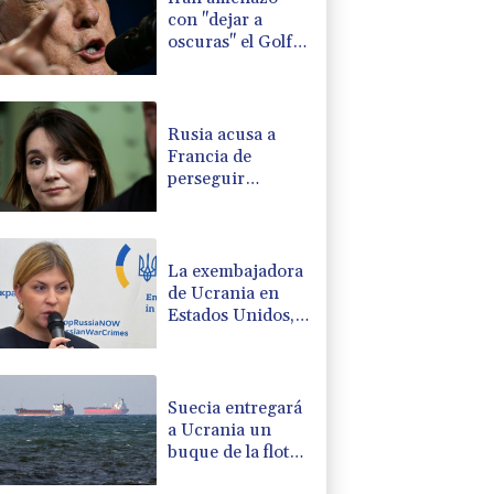
con "dejar a
oscuras" el Golfo
en caso de
ataques de EEUU
Rusia acusa a
Francia de
perseguir
políticamente a la
periodista Xenia
Fedorova
La exembajadora
de Ucrania en
Estados Unidos,
sospechosa de
corrupción
Suecia entregará
a Ucrania un
buque de la flota
fantasma rusa