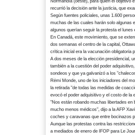
Normandía (oeste), para quien el objetivo 
recurrió la decisión ante la justicia, que ex
Según fuentes policiales, unas 1.600 perso
muchas de las cuales harán solo algunas et
algunos querían seguir la protesta el lunes e
En Canadá, este movimiento, que se exten
dos semanas el centro de la capital, Ottaw
crítica inicial era la vacunación obligatoria
A dos meses de la elección presidencial, u
también a la cuestión del poder adquisitivo
sondeos y que ya galvanizó a los "chalecos
Rémi Monde, uno de los iniciadores del movi
la retirada "de todas las medidas de coacc
evocó el poder adquisitivo y el costo de la 
"Nos están robando muchas libertades en ba
mucho menos médicos", dijo a la AFP Xavie
coches y caravanas que entre bocinazos par
Aunque las protestas contra las restriccion
a mediados de enero de IFOP para Le Jour