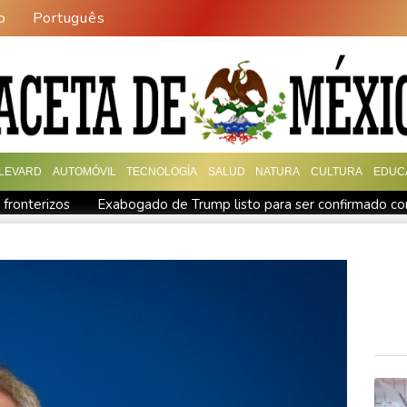
o
Português
LEVARD
AUTOMÓVIL
TECNOLOGÍA
SALUD
NATURA
CULTURA
EDUC
 fronterizos
Exabogado de Trump listo para ser confirmado co
en "Ray of Light"
Los rebeldes hutíes continúan su ofensiva 
ra otra cepa del ébola
Arabia Saudita, Pakistán y Turquía fir
a disputa por asilo
EEUU pierde empleos, un golpe a las afir
troles en la frontera
Notre-Dame, Campos Elíseos y víctimas 