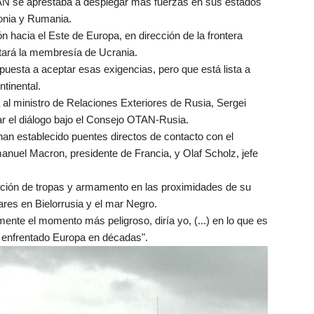
TAN se aprestaba a desplegar más fuerzas en sus estados
onia y Rumania.
hacia el Este de Europa, en dirección de la frontera
ptará la membresía de Ucrania.
uesta a aceptar esas exigencias, pero que está lista a
tinental.
a al ministro de Relaciones Exteriores de Rusia, Sergei
ar el diálogo bajo el Consejo OTAN-Rusia.
n establecido puentes directos de contacto con el
anuel Macron, presidente de Francia, y Olaf Scholz, jefe
ación de tropas y armamento en las proximidades de su
tares en Bielorrusia y el mar Negro.
ente el momento más peligroso, diría yo, (...) en lo que es
a enfrentado Europa en décadas".