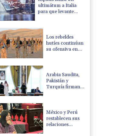
ultimátum a Italia
para que levante
controles fronterizos
Los rebeldes
hutíes continúan
su ofensiva en
Yemen con
ataques en una
región petrolera
Arabia Saudita,
Pakistán y
Turquía firman
un pacto de
defensa en medio
de la tensión con
Irán
México y Perú
restablecen sus
relaciones
diplomáticas tras