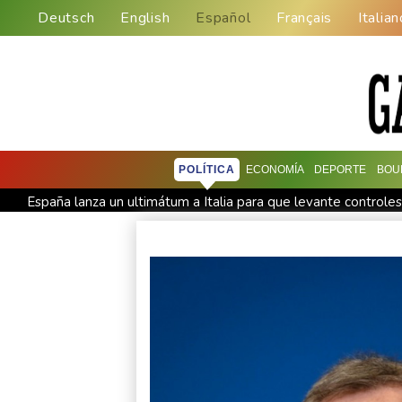
Deutsch
English
Español
Français
Italian
POLÍTICA
ECONOMÍA
DEPORTE
BOU
España lanza un ultimátum a Italia para que levante controles
Muere el productor William Orbit, que colaboró con Madonna 
La OMS propone probar en RDC una vacuna ya existente cont
México y Perú restablecen sus relaciones diplomáticas tras un
España amenaza a Italia con "medidas" si no pone fin a los con