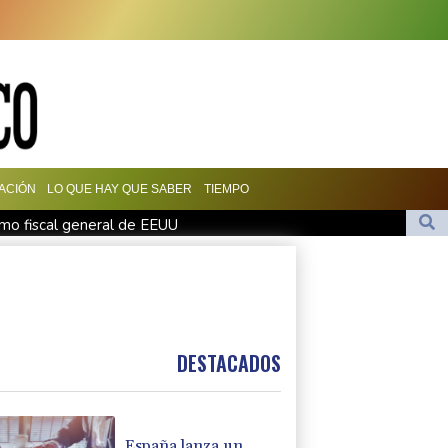
ACIÓN
LO QUE HAY QUE SABER
TIEMPO
mo fiscal general de EEUU
en Yemen con ataques en una región petrolera
man un pacto de defensa en medio de la tensión con Irán
maciones de Trump sobre la economía
de abusos: la agenda del papa en Francia
DESTACADOS
España lanza un