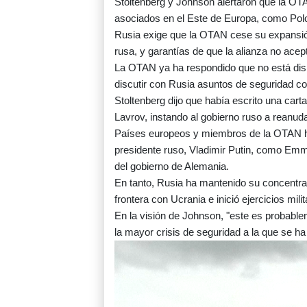
Stoltenberg y Johnson alertaron que la O
asociados en el Este de Europa, como Pol
Rusia exige que la OTAN cese su expansión 
rusa, y garantías de que la alianza no ace
La OTAN ya ha respondido que no está disp
discutir con Rusia asuntos de seguridad con
Stoltenberg dijo que había escrito una cart
Lavrov, instando al gobierno ruso a reanud
Países europeos y miembros de la OTAN ha
presidente ruso, Vladimir Putin, como Emm
del gobierno de Alemania.
En tanto, Rusia ha mantenido su concentr
frontera con Ucrania e inició ejercicios mili
En la visión de Johnson, "este es probablem
la mayor crisis de seguridad a la que se h