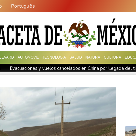
o
Português
LEVARD
AUTOMÓVIL
TECNOLOGÍA
SALUD
NATURA
CULTURA
EDUC
n
Evacuaciones y vuelos cancelados en China por llegada del t
 ataques cruzados
Irán afirma que Ormuz seguirá bloqueado ha
Irán plantea condiciones para la reapertura del estrecho de Orm
fón Dolphin
Llega Messi a Argentina para despedir a su padre 
 socavar a su presidente"
Erupción del Etna obliga a suspender