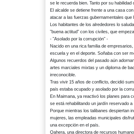
se le recuerda bien. Tanto por su habilid
El alcalde se detiene frente a una casa con
atacar a las fuerzas gubernamentales que l
Los habitantes de los alrededores lo salud
"buena actitud" con los civiles, que empezar
- "Asolado por la corrupción" -
Nacido en una rica familia de empresarios
escuela y en el deporte. Soñaba con ser méd
Algunos recuerdos del pasado aún adornan
artes marciales mixtas y un diploma de bach
irreconocible.
Tras vivir 15 años de conflicto, decidió sum
país estaba ocupado y asolado por la corrupc
En Maimana, ya reactivó los planes para con
se está rehabilitando un jardín reservado a
Porque mientras los talibanes despiertan in
mujeres, las empleadas municipales disfruta
una excepción en el país.
Qahera, una directora de recursos humanos