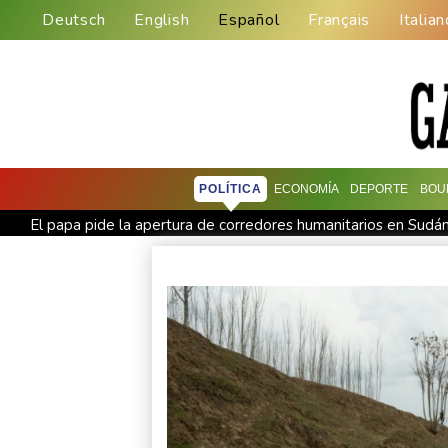
Deutsch
English
Español
Français
Italian
POLÍTICA
ECONOMÍA
DEPORTE
BOU
El papa pide la apertura de corredores humanitarios en Sudá
Al menos cinco muertos en Ucrania y Rusia tras nueva ola de
La fiebre del oro transforma vidas y paisajes en Afganistán
Evacuaciones y vuelos cancelados en China al acercarse el ti
La FIFA contraataca y denuncia "un esfuerzo concertado para