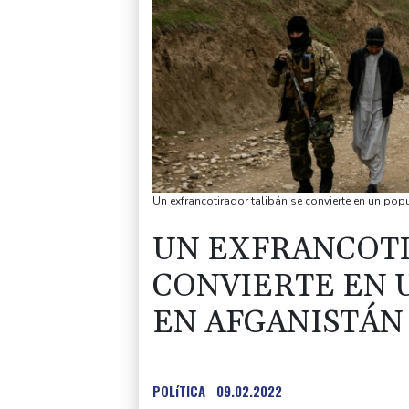
Un exfrancotirador talibán se convierte en un pop
UN EXFRANCOTI
CONVIERTE EN 
EN AFGANISTÁN
POLíTICA
09.02.2022