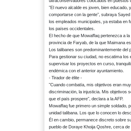
ultraconservadores colocados en puestos c
"El nuevo alcalde es joven, bien educado, y
comportarse con la gente", subraya Sayed
los empleados municipales, ya estaba en fu
los países occidentales.
El hecho de que Mowaffaq pertenezca a la 
provincia de Faryab, de la que Maimana es la
Los talibanes son predominantemente del p
Para gestionar su ciudad, no escatima los 
supervisar los proyectos en curso, tranquili
endémica con el anterior ayuntamiento.
- Tirador de élite -
"Cuando combatía, mis objetivos eran muy es
discriminación, la injusticia. Mis objetivos
que el país prospere", declara a la AFP.
Mowaffaq fue primero un simple soldado, 
unidad talibana. Los que lo conocen lo de
Él en cambio, permanece discreto sobre su 
pueblo de Doraye Khoija Qoshre, cerca de 