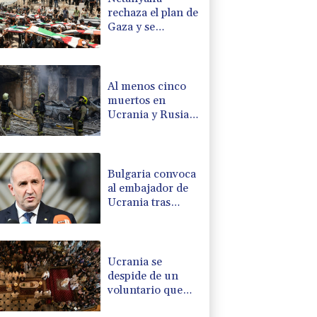
rechaza el plan de
Gaza y se
desmarca
nuevamente de
Trump
Al menos cinco
muertos en
Ucrania y Rusia
tras nueva ola de
ataques cruzados
Bulgaria convoca
al embajador de
Ucrania tras
explosión de un
dron en su
territorio
Ucrania se
despide de un
voluntario que
dedicó su vida a