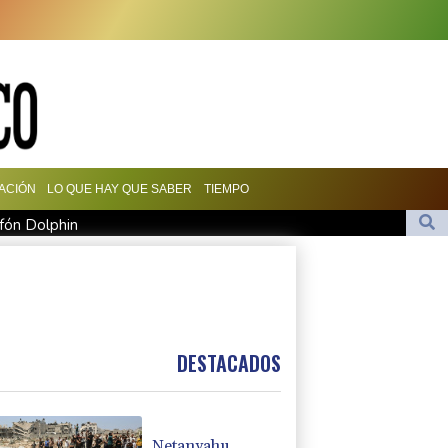
ACIÓN
LO QUE HAY QUE SABER
TIEMPO
ifón Dolphin
sta que EEUU acepte "todas" sus condiciones
uz
Jorge tras su muerte
 llegadas a un aeropuerto de Sicilia
DESTACADOS
Netanyahu