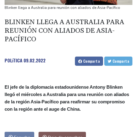
Diomandé
Blinken llega a Australia para reunión con aliados de Asia-Pacífico
El mexicano Del Toro renueva con el UAE hasta 2031
BLINKEN LLEGA A AUSTRALIA PARA
El doloroso baile de cifras de desaparecidos en los sismos en
REUNIÓN CON ALIADOS DE ASIA-
Venezuela
PACÍFICO
Un comité del Senado de EEUU declara en desacato al ex
responsable de la lucha anticovid Anthony Fauci
POLíTICA
09.02.2022
Comparta
Comparta
El jefe de la diplomacia estadounidense Antony Blinken
llegó el miércoles a Australia para una reunión con aliados
de la región Asia-Pacífico para reafirmar su compromiso
con la región ante el auge de China.