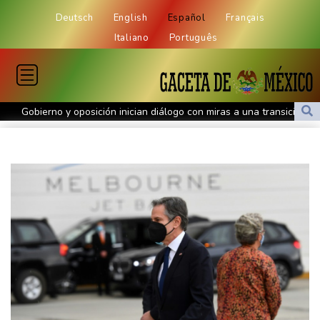
Deutsch
English
Español
Français
Italiano
Português
Gobierno y oposición inician diálogo con miras a una transición
política en Venezuela
Infantino encuentra amparo en África ante la presión de la UEFA
El Real Madrid zanja las especulaciones y renueva a Vinícius
hasta 2032
Infantino bajo presión de la UEFA y la Conmebol
Yan Diomandé, la nueva joya del Real Madrid vale 160 millones
de dólares
Muere bajo arresto domiciliario en Venezuela un preso político de
origen uruguayo
El Real Madrid anuncia el fichaje del extremo marfileño Yan