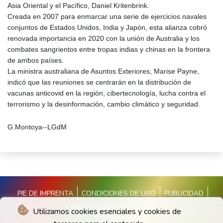
Asia Oriental y el Pacífico, Daniel Kritenbrink.
Creada en 2007 para enmarcar una serie de ejercicios navales
conjuntos de Estados Unidos, India y Japón, esta alianza cobró
renovada importancia en 2020 con la unión de Australia y los
combates sangrientos entre tropas indias y chinas en la frontera
de ambos países.
La ministra australiana de Asuntos Exteriores, Marise Payne,
indicó que las reuniones se centrarán en la distribución de
vacunas anticovid en la región, cibertecnología, lucha contra el
terrorismo y la desinformación, cambio climático y seguridad.
G.Montoya--LGdM
PIE DE IMPRENTA
CONDICIONES DE USO
PUBLICIDAD
PROTECCIÓN DE DATOS
Utilizamos cookies esenciales y cookies de