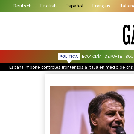
Deutsch
English
Español
Français
Italian
POLÍTICA
ECONOMÍA
DEPORTE
BOU
España impone controles fronterizos a Italia en medio de cris
De la Espriella: un millonario pro-Trump en la presidencia de
Exabogado de Trump listo para ser confirmado como fiscal 
Los rebeldes hutíes continúan su ofensiva en Yemen con ataq
Arabia Saudita, Pakistán y Turquía firman un pacto de defensa