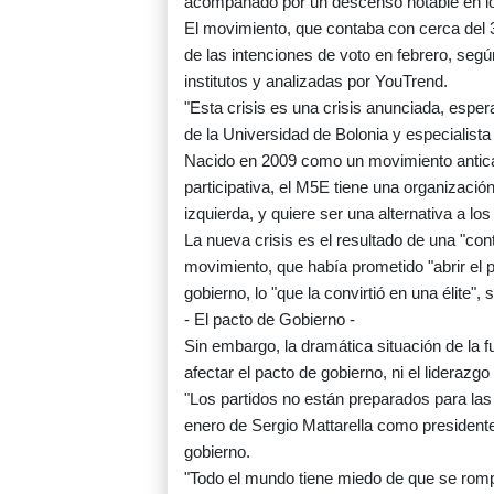
acompañado por un descenso notable en l
El movimiento, que contaba con cerca del 
de las intenciones de voto en febrero, seg
institutos y analizadas por YouTrend.
"Esta crisis es una crisis anunciada, esper
de la Universidad de Bolonia y especialista
Nacido en 2009 como un movimiento anticas
participativa, el M5E tiene una organización
izquierda, y quiere ser una alternativa a los
La nueva crisis es el resultado de una "cont
movimiento, que había prometido "abrir el 
gobierno, lo "que la convirtió en una élite",
- El pacto de Gobierno -
Sin embargo, la dramática situación de la
afectar el pacto de gobierno, ni el liderazg
"Los partidos no están preparados para las 
enero de Sergio Mattarella como presidente
gobierno.
"Todo el mundo tiene miedo de que se rompa 