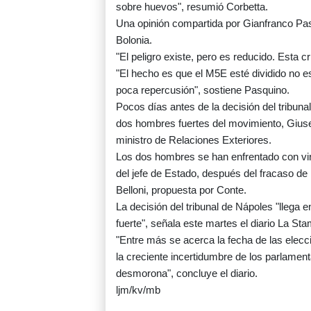
sobre huevos", resumió Corbetta.
Una opinión compartida por Gianfranco Pasq
Bolonia.
"El peligro existe, pero es reducido. Esta c
"El hecho es que el M5E esté dividido no es
poca repercusión", sostiene Pasquino.
Pocos días antes de la decisión del tribuna
dos hombres fuertes del movimiento, Giusep
ministro de Relaciones Exteriores.
Los dos hombres se han enfrentado con vir
del jefe de Estado, después del fracaso de 
Belloni, propuesta por Conte.
La decisión del tribunal de Nápoles "lleg
fuerte", señala este martes el diario La Sta
"Entre más se acerca la fecha de las elecci
la creciente incertidumbre de los parlamen
desmorona", concluye el diario.
ljm/kv/mb