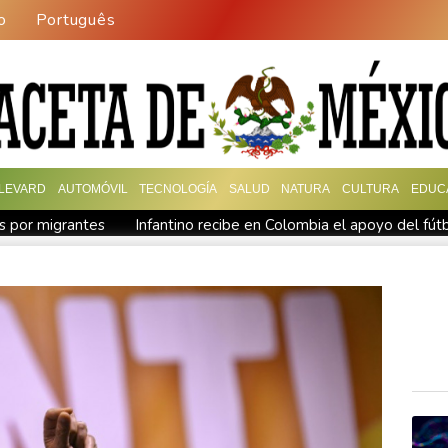
o
Português
LEVARD
AUTOMÓVIL
TECNOLOGÍA
SALUD
NATURA
CULTURA
EDUC
is por migrantes
Infantino recibe en Colombia el apoyo del fú
 Colombia
España lanza un ultimátum a Italia para que levante c
general de EEUU
Muere el productor William Orbit, que colabo
ues en una región petrolera
La OMS propone probar en RDC un
 en medio de la tensión con Irán
México y Perú restablecen sus