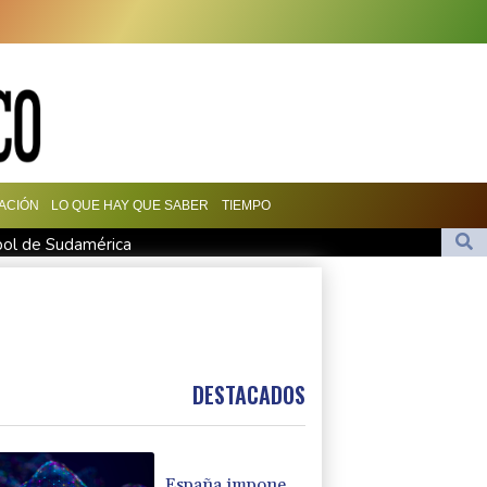
ACIÓN
LO QUE HAY QUE SABER
TIEMPO
tbol de Sudamérica
ontroles fronterizos
ró con Madonna en "Ray of Light"
a vacuna ya existente contra otra cepa del ébola
 relaciones diplomáticas tras una disputa por asilo
DESTACADOS
España impone