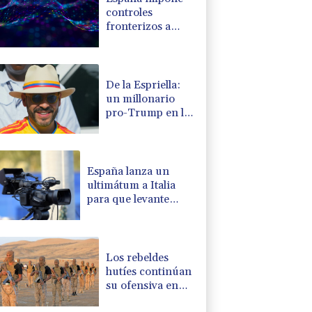
controles
fronterizos a
Italia en medio de
crisis por
migrantes
De la Espriella:
un millonario
pro-Trump en la
presidencia de
Colombia
España lanza un
ultimátum a Italia
para que levante
controles fronterizos
Los rebeldes
hutíes continúan
su ofensiva en
Yemen con