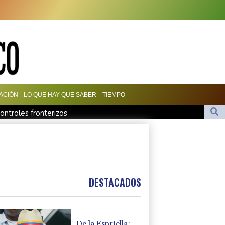
ACIÓN
LO QUE HAY QUE SABER
TIEMPO
ontroles fronterizos
ró con Madonna en "Ray of Light"
a vacuna ya existente contra otra cepa del ébola
 relaciones diplomáticas tras una disputa por asilo
pone fin a los controles en la frontera
DESTACADOS
De la Espriella: