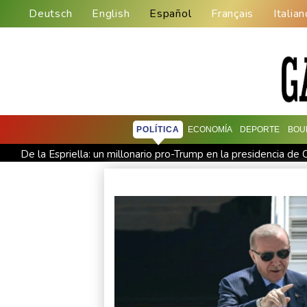
Deutsch
English
Español
Français
Italian
POLÍTICA
ECONOMÍA
DEPORTE
BOU
De la Espriella: un millonario pro-Trump en la presidencia de
Exabogado de Trump listo para ser confirmado como fiscal 
Los rebeldes hutíes continúan su ofensiva en Yemen con ataq
Arabia Saudita, Pakistán y Turquía firman un pacto de defensa
EEUU pierde empleos, un golpe a las afirmaciones de Trump 