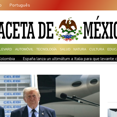
o
Português
LEVARD
AUTOMÓVIL
TECNOLOGÍA
SALUD
NATURA
CULTURA
EDUC
 Colombia
España lanza un ultimátum a Italia para que levante c
general de EEUU
Muere el productor William Orbit, que colabo
ues en una región petrolera
La OMS propone probar en RDC un
 en medio de la tensión con Irán
México y Perú restablecen sus
sobre la economía
España amenaza a Italia con "medidas" si no 