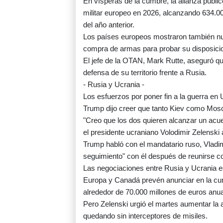
En vísperas de la cumbre, la alianza publ
militar europeo en 2026, alcanzando 634.00
del año anterior.
Los países europeos mostraron también nue
compra de armas para probar su disposici
El jefe de la OTAN, Mark Rutte, aseguró q
defensa de su territorio frente a Rusia.
- Rusia y Ucrania -
Los esfuerzos por poner fin a la guerra en 
Trump dijo creer que tanto Kiev como Moscú
"Creo que los dos quieren alcanzar un acu
el presidente ucraniano Volodimir Zelenski
Trump habló con el mandatario ruso, Vladimi
seguimiento" con él después de reunirse c
Las negociaciones entre Rusia y Ucrania 
Europa y Canadá prevén anunciar en la cumb
alrededor de 70.000 millones de euros anu
Pero Zelenski urgió el martes aumentar la 
quedando sin interceptores de misiles.