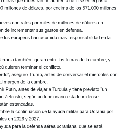
icó cifras que muestran un aumento de 11% en el gasto
0 millones de dólares, por encima de los 571.000 millones
vos contratos por miles de millones de dólares en
on de incrementar sus gastos en defensa.
ue los europeos han asumido más responsabilidad en la
Ucrania también figuran entre los temas de la cumbre, y
 quieren terminar el conflicto.
erdo", aseguró Trump, antes de conversar el miércoles con
 al margen de la cumbre.
r Putin, antes de viajar a Turquía y tiene previsto "un
on Zelenski, según un funcionario estadounidense.
están estancadas.
re la continuación de la ayuda militar para Ucrania por
ales en 2026 y 2027.
ayuda para la defensa aérea ucraniana, que se está