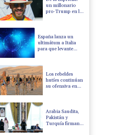
un millonario
pro-Trump en la
presidencia de
Colombia
España lanza un
ultimátum a Italia
para que levante
controles fronterizos
Los rebeldes
hutíes continúan
su ofensiva en
Yemen con
ataques en una
región petrolera
Arabia Saudita,
Pakistán y
Turquía firman
un pacto de