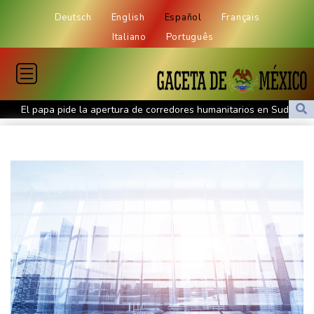
Deutsch
English
Español
Français
Italiano
Português
El papa pide la apertura de corredores humanitarios en Sudán
Evacuaciones y vuelos cancelados en China por llegada del tifón
Dolphin
Al menos cinco muertos en Ucrania y Rusia tras nueva ola de
ataques cruzados
Irán afirma que Ormuz seguirá bloqueado hasta que EEUU
acepte "todas" sus condiciones
La fiebre del oro transforma vidas y paisajes en Afganistán
Irán plantea condiciones para la reapertura del estrecho de
Ormuz
Evacuaciones y vuelos cancelados en China al acercarse el tifón