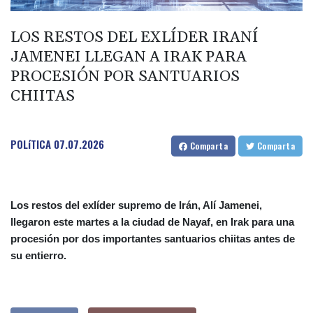
Dolphin
Llega Messi a Argentina para despedir a su padre Jorge tras su
LOS RESTOS DEL EXLÍDER IRANÍ
muerte
JAMENEI LLEGAN A IRAK PARA
La FIFA contraataca y denuncia "un esfuerzo concertado para
PROCESIÓN POR SANTUARIOS
socavar a su presidente"
CHIITAS
Erupción del Etna obliga a suspender llegadas a un aeropuerto
de Sicilia
POLíTICA
07.07.2026
Comparta
Comparta
Los restos del exlíder supremo de Irán, Alí Jamenei,
llegaron este martes a la ciudad de Nayaf, en Irak para una
procesión por dos importantes santuarios chiitas antes de
su entierro.