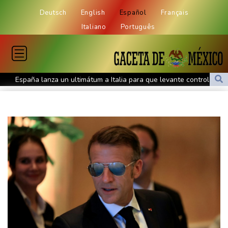
Deutsch
English
Español
Français
Italiano
Português
España lanza un ultimátum a Italia para que levante controles
fronterizos
Exabogado de Trump listo para ser confirmado como fiscal
general de EEUU
Muere el productor William Orbit, que colaboró con Madonna en
"Ray of Light"
Los rebeldes hutíes continúan su ofensiva en Yemen con
ataques en una región petrolera
La OMS propone probar en RDC una vacuna ya existente contra
otra cepa del ébola
Arabia Saudita, Pakistán y Turquía firman un pacto de defensa