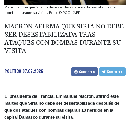
en medio de la tensión con Irán
Macron afirma que Siria no debe ser desestabilizada tras ataques con
México y Perú restablecen sus relaciones diplomáticas tras una
bombas durante su visita / Foto: © POOL/AFP
disputa por asilo
MACRON AFIRMA QUE SIRIA NO DEBE
EEUU pierde empleos, un golpe a las afirmaciones de Trump
SER DESESTABILIZADA TRAS
sobre la economía
ATAQUES CON BOMBAS DURANTE SU
España amenaza a Italia con "medidas" si no pone fin a los
VISITA
controles en la frontera
Notre-Dame, Campos Elíseos y víctimas de abusos: la agenda del
papa en Francia
POLíTICA
07.07.2026
Comparta
Comparta
El presidente de Francia, Emmanuel Macron, afirmó este
martes que Siria no debe ser desestabilizada después de
que dos ataques con bombas dejaran 18 heridos en la
capital Damasco durante su visita.