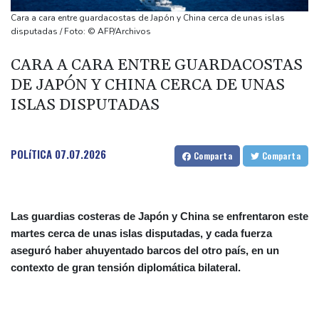
España impone controles fronterizos a Italia en medio de crisis
Cara a cara entre guardacostas de Japón y China cerca de unas islas
por migrantes
disputadas / Foto: © AFP/Archivos
Infantino recibe en Colombia el apoyo del fútbol de Sudamérica
CARA A CARA ENTRE GUARDACOSTAS
De la Espriella: un millonario pro-Trump en la presidencia de
DE JAPÓN Y CHINA CERCA DE UNAS
Colombia
ISLAS DISPUTADAS
España lanza un ultimátum a Italia para que levante controles
fronterizos
POLíTICA
07.07.2026
Comparta
Comparta
Las guardias costeras de Japón y China se enfrentaron este
martes cerca de unas islas disputadas, y cada fuerza
aseguró haber ahuyentado barcos del otro país, en un
contexto de gran tensión diplomática bilateral.