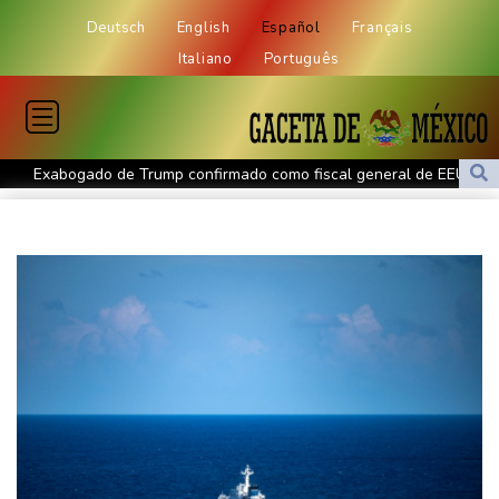
Deutsch
English
Español
Français
Italiano
Português
Exabogado de Trump confirmado como fiscal general de EEUU
Las dificultades en Cisjordania impulsan el éxodo de los
cristianos palestinos
Londres rescata del olvido el exilio inglés de Zweig, el escritor
huido de los nazis
Nocturna y cafetera, la nueva especie de rana descubierta en
Costa Rica
De la Espriella: un showman pro-Trump es el nuevo presidente
de Colombia
Ataques de rebeldes hutíes dejan 10 muertos en región
petrolera de Yemen