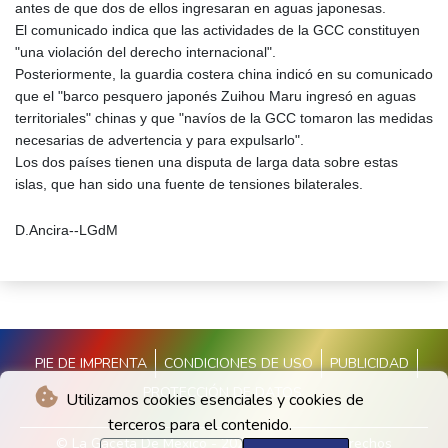
antes de que dos de ellos ingresaran en aguas japonesas.
El comunicado indica que las actividades de la GCC constituyen
"una violación del derecho internacional".
Posteriormente, la guardia costera china indicó en su comunicado
que el "barco pesquero japonés Zuihou Maru ingresó en aguas
territoriales" chinas y que "navíos de la GCC tomaron las medidas
necesarias de advertencia y para expulsarlo".
Los dos países tienen una disputa de larga data sobre estas
islas, que han sido una fuente de tensiones bilaterales.
D.Ancira--LGdM
PIE DE IMPRENTA
CONDICIONES DE USO
PUBLICIDAD
PROTECCIÓN DE DATOS
Utilizamos cookies esenciales y cookies de
terceros para el contenido.
© La Gaceta De Mexico - 2026 - Todos los derechos