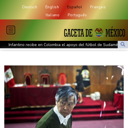
Deutsch
English
Español
Français
Italiano
Português
Infantino recibe en Colombia el apoyo del fútbol de Sudamérica
De la Espriella: un millonario pro-Trump en la presidencia de
Colombia
España lanza un ultimátum a Italia para que levante controles
fronterizos
Exabogado de Trump listo para ser confirmado como fiscal
general de EEUU
Muere el productor William Orbit, que colaboró con Madonna en
"Ray of Light"
Los rebeldes hutíes continúan su ofensiva en Yemen con
ataques en una región petrolera