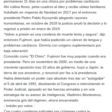
permanecer 11 días en una clínica por problemas cardíacos.
Ahí cultiva flores, pinta cuadros al óleo y recibe visitas familiares.
Indultado en vísperas de Navidad en 2017 por el entonces
presidente Pedro Pablo Kuczynski alegando razones
humanitarias, en octubre de 2018 la justicia anuló la decisión y lo
regresó a prisión en enero de 2019.
"Volver a prisión es una condena de muerte lenta y segura", dijo
entonces Fujimori, que había padecido un cáncer de lengua y
problemas cardíacos. Dormía con oxígeno suplementario por
baja saturación.
Conocido como "El Chino", Fujimori fue muy popular cuando era
presidente. Pero en noviembre de 2000, en medio de una
creciente oposición tras 10 años de gobierno, huyó a Japón, la
tierra de sus ancestros, y renunció por fax a la presidencia.
Había detentado un poder casi absoluto tras dar un "autogolpe"
el 5 de abril de 1992, disolviendo el Congreso e interviniendo el
Poder Judicial, apoyado en las fuerzas armadas y en una
estrategia de su asesor de inteligencia, Vladimiro Montesinos,
eminencia gris del régimen, ahora encarcelado.
- Indulto por votos -
Con cuatro condenas judiciales por crímenes contra la