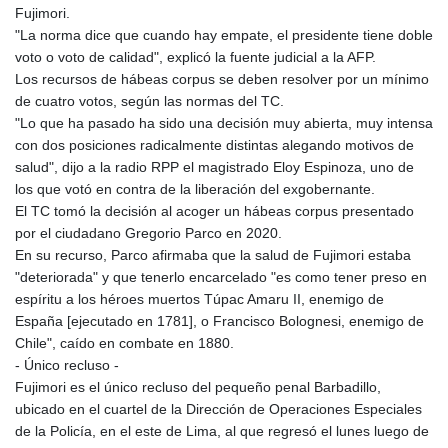
Fujimori.
"La norma dice que cuando hay empate, el presidente tiene doble
voto o voto de calidad", explicó la fuente judicial a la AFP.
Los recursos de hábeas corpus se deben resolver por un mínimo
de cuatro votos, según las normas del TC.
"Lo que ha pasado ha sido una decisión muy abierta, muy intensa
con dos posiciones radicalmente distintas alegando motivos de
salud", dijo a la radio RPP el magistrado Eloy Espinoza, uno de
los que votó en contra de la liberación del exgobernante.
El TC tomó la decisión al acoger un hábeas corpus presentado
por el ciudadano Gregorio Parco en 2020.
En su recurso, Parco afirmaba que la salud de Fujimori estaba
"deteriorada" y que tenerlo encarcelado "es como tener preso en
espíritu a los héroes muertos Túpac Amaru II, enemigo de
España [ejecutado en 1781], o Francisco Bolognesi, enemigo de
Chile", caído en combate en 1880.
- Único recluso -
Fujimori es el único recluso del pequeño penal Barbadillo,
ubicado en el cuartel de la Dirección de Operaciones Especiales
de la Policía, en el este de Lima, al que regresó el lunes luego de