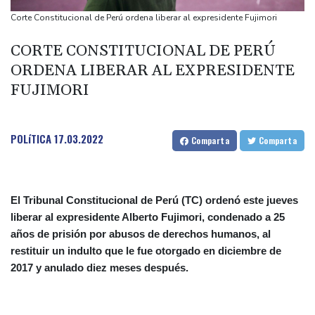
La OMS propone probar en RDC una vacuna ya existente contra
Corte Constitucional de Perú ordena liberar al expresidente Fujimori
otra cepa del ébola
CORTE CONSTITUCIONAL DE PERÚ
Arabia Saudita, Pakistán y Turquía firman un pacto de defensa
ORDENA LIBERAR AL EXPRESIDENTE
en medio de la tensión con Irán
FUJIMORI
México y Perú restablecen sus relaciones diplomáticas tras una
disputa por asilo
EEUU pierde empleos, un golpe a las afirmaciones de Trump
POLíTICA
17.03.2022
Comparta
Comparta
sobre la economía
El Tribunal Constitucional de Perú (TC) ordenó este jueves
liberar al expresidente Alberto Fujimori, condenado a 25
años de prisión por abusos de derechos humanos, al
restituir un indulto que le fue otorgado en diciembre de
2017 y anulado diez meses después.