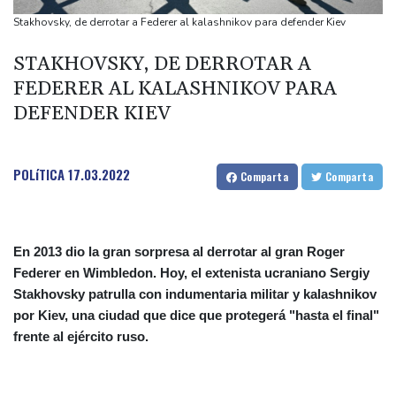
frontera con Rumania
Stakhovsky, de derrotar a Federer al kalashnikov para defender Kiev
El burrito causa indigestión en el partido de Trump
STAKHOVSKY, DE DERROTAR A
Comienza la vendimia en la región francesa de Borgoña, un
FEDERER AL KALASHNIKOV PARA
nuevo récord de precocidad
DEFENDER KIEV
Exabogado de Trump confirmado como fiscal general de EEUU
POLíTICA
17.03.2022
Comparta
Comparta
En 2013 dio la gran sorpresa al derrotar al gran Roger
Federer en Wimbledon. Hoy, el extenista ucraniano Sergiy
Stakhovsky patrulla con indumentaria militar y kalashnikov
por Kiev, una ciudad que dice que protegerá "hasta el final"
frente al ejército ruso.