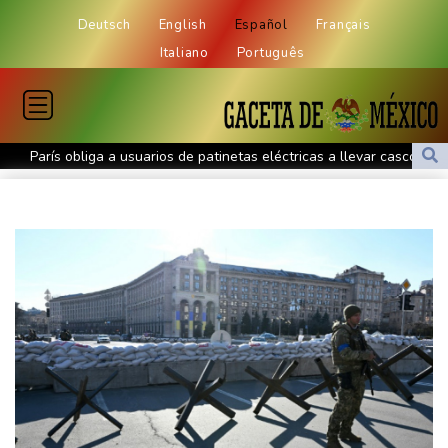
Deutsch
English
Español
Français
Italiano
Português
París obliga a usuarios de patinetas eléctricas a llevar casco
ante aumento de lesiones
Muere el padre de Lionel Messi a los 68 años
Apple y OpenAI escalan su batalla legal por robo de secretos
comerciales
Ucrania se despide de un voluntario que dedicó su vida a
rescatar a los muertos
Canadá trata de adaptarse a un futuro de incendios forestales
Ucrania despide a un voluntario que dedicó su vida a rescatar a
los muertos
Un dron entra en Bulgaria y estalla cerca de un gasoducto en la