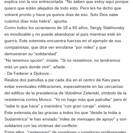
explica con la voz entrecortada. "No saben que estoy aquí porque
quiero que estén alejados de todo esto. Pero les he dicho que
volveré pronto y hace ya quince días de eso. Solo Dios sabe
cuántos días más habrá", apunta.
Como todos los ucranianos de 18 a 60 años, Sergiy Stakhovsky
es movilizable y no puede abandonar el país mientras esté en
guerra. Este extenista encuentra fuerzas en el ejemplo de sus
compatriotas, que dice ver enrolarse "por miles" y que
demuestran su "solidaridad".
"No tenemos opción", insiste. "Si no resistimos, no tendremos
más un país donde vivir", añade.
- De Federer a Djokovic -
Realiza dos patrullas a pie cada día en el centro de Kiev para
evitar eventuales infiltraciones, especialmente en las cercanías
del edificio de la presidencia de Volodimir Zelenski, símbolo de la
resistencia contra Moscú. "Yo no hago más que patrullar" pero él
"sabe lo que hace" y maniobra "con gran coraje", estima.
Este extenista da las gracias a todos los que "desde la India a
Sudamérica" le han enviado "miles de mensajes de apoyo" y son
solidarios con las víctimas del conflicto.
Entre ellos, "centenares" de jugadores y jugadoras profesionales,