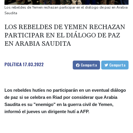
otra cepa del ébola
Los rebeldes de Yemen rechazan participar en el diálogo de paz en Arabia
Arabia Saudita, Pakistán y Turquía firman un pacto de defensa
Saudita
en medio de la tensión con Irán
LOS REBELDES DE YEMEN RECHAZAN
México y Perú restablecen sus relaciones diplomáticas tras una
PARTICIPAR EN EL DIÁLOGO DE PAZ
disputa por asilo
EN ARABIA SAUDITA
EEUU pierde empleos, un golpe a las afirmaciones de Trump
sobre la economía
España amenaza a Italia con "medidas" si no pone fin a los
POLíTICA
17.03.2022
Comparta
Comparta
controles en la frontera
Los rebeldes hutíes no participarán en un eventual diálogo
de paz si se celebra en Riad por considerar que Arabia
Saudita es su "enemigo" en la guerra civil de Yemen,
informó el jueves un dirigente hutí a AFP.