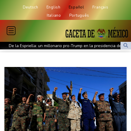
Deutsch
English
Español
Français
Italiano
Português
De la Espriella: un millonario pro-Trump en la presidencia de
Colombia
España lanza un ultimátum a Italia para que levante controles
fronterizos
Exabogado de Trump listo para ser confirmado como fiscal
general de EEUU
Muere el productor William Orbit, que colaboró con Madonna en
"Ray of Light"
Los rebeldes hutíes continúan su ofensiva en Yemen con
ataques en una región petrolera
La OMS propone probar en RDC una vacuna ya existente contra