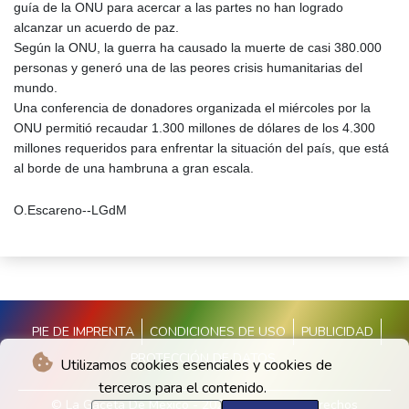
guía de la ONU para acercar a las partes no han logrado
alcanzar un acuerdo de paz.
Según la ONU, la guerra ha causado la muerte de casi 380.000
personas y generó una de las peores crisis humanitarias del
mundo.
Una conferencia de donadores organizada el miércoles por la
ONU permitió recaudar 1.300 millones de dólares de los 4.300
millones requeridos para enfrentar la situación del país, que está
al borde de una hambruna a gran escala.
O.Escareno--LGdM
PIE DE IMPRENTA
CONDICIONES DE USO
PUBLICIDAD
PROTECCIÓN DE DATOS
Utilizamos cookies esenciales y cookies de
terceros para el contenido.
© La Gaceta De Mexico - 2026 - Todos los derechos