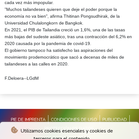
cada vez más impopular.
"Muchos tailandeses quieren que deje el poder porque la
economía no va bien", afirma Thitinan Pongsudhirak, de la
Universidad Chulalongkorn de Bangkok.
En 2021, el PIB de Tailandia creció un 1,6%, una de las tasas
más bajas del sudeste asiático, tras una contracción del 6,2% en
2020 causada por la pandemia de covid-19.
El gobierno tampoco ha satisfecho las aspiraciones del
movimiento prodemocrático que sacó a decenas de miles de
tailandeses a las calles en 2020.
F.Deloera--LGdM
PIE DE IMPRENTA
CONDICIONES DE USO
PUBLICIDAD
PROTECCIÓN DE DATOS
Utilizamos cookies esenciales y cookies de
terceros para el contenido.