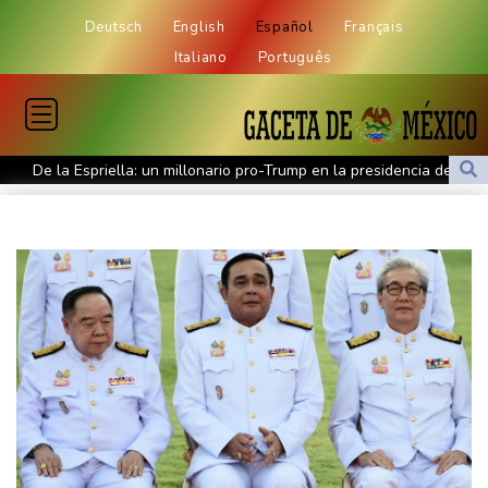
Deutsch
English
Español
Français
Italiano
Português
De la Espriella: un millonario pro-Trump en la presidencia de
Colombia
España lanza un ultimátum a Italia para que levante controles
fronterizos
Exabogado de Trump listo para ser confirmado como fiscal
general de EEUU
Muere el productor William Orbit, que colaboró con Madonna en
"Ray of Light"
Los rebeldes hutíes continúan su ofensiva en Yemen con
ataques en una región petrolera
La OMS propone probar en RDC una vacuna ya existente contra