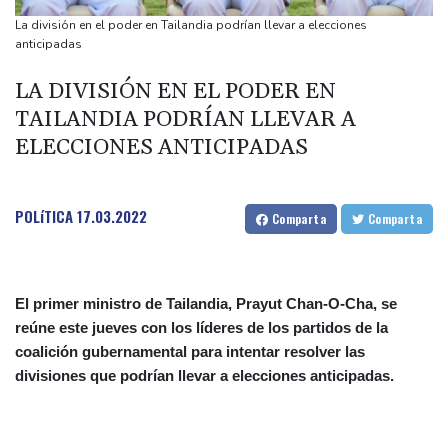
otra cepa del ébola
La división en el poder en Tailandia podrían llevar a elecciones
Arabia Saudita, Pakistán y Turquía firman un pacto de defensa
anticipadas
en medio de la tensión con Irán
LA DIVISIÓN EN EL PODER EN
México y Perú restablecen sus relaciones diplomáticas tras una
TAILANDIA PODRÍAN LLEVAR A
disputa por asilo
ELECCIONES ANTICIPADAS
EEUU pierde empleos, un golpe a las afirmaciones de Trump
sobre la economía
España amenaza a Italia con "medidas" si no pone fin a los
POLíTICA
17.03.2022
Comparta
Comparta
controles en la frontera
El primer ministro de Tailandia, Prayut Chan-O-Cha, se
reúne este jueves con los líderes de los partidos de la
coalición gubernamental para intentar resolver las
divisiones que podrían llevar a elecciones anticipadas.