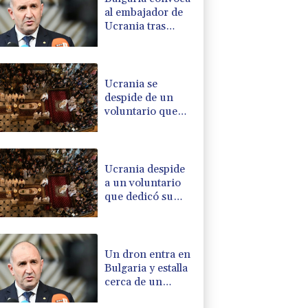
al embajador de
Ucrania tras
explosión de un
dron en su
territorio
Ucrania se
despide de un
voluntario que
dedicó su vida a
rescatar a los
muertos
Ucrania despide
a un voluntario
que dedicó su
vida a rescatar a
los muertos
Un dron entra en
Bulgaria y estalla
cerca de un
gasoducto en la