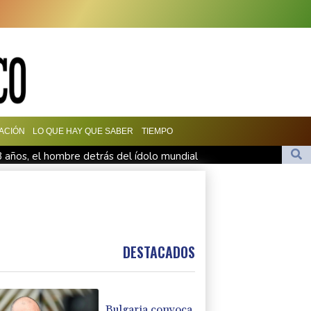
ACIÓN
LO QUE HAY QUE SABER
TIEMPO
8 años, el hombre detrás del ídolo mundial
 eléctricas a llevar casco ante aumento de lesiones
ncendios forestales
 gasoducto en la frontera con Rumania
DESTACADOS
Bulgaria convoca