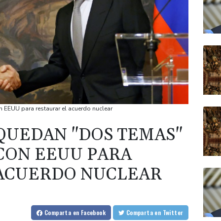
n EEUU para restaurar el acuerdo nuclear
 QUEDAN "DOS TEMAS"
CON EEUU PARA
 ACUERDO NUCLEAR
Comparta
en Facebook
Comparta
en Twitter