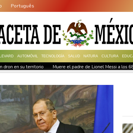
o
Português
LEVARD
AUTOMÓVIL
TECNOLOGÍA
SALUD
NATURA
CULTURA
EDUC
 dron en su territorio
Muere el padre de Lionel Messi a los 6
oteo en escuela tailandesa
París obliga a usuarios de patinetas
nAI escalan su batalla legal por robo de secretos comerciales
atar a los muertos
Canadá trata de adaptarse a un futuro de i
 a los muertos
Un dron entra en Bulgaria y estalla cerca de un