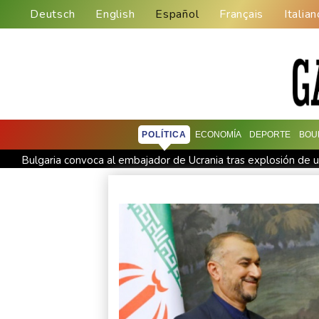
Deutsch
English
Español
Français
Italian
POLÍTICA
ECONOMÍA
DEPORTE
BOU
Bulgaria convoca al embajador de Ucrania tras explosión de un
Una niña herida muere y eleva a ocho los fallecidos por el tir
Muere el padre de Lionel Messi a los 68 años
Apple y Ope
Ucrania se despide de un voluntario que dedicó su vida a resc
Ucrania despide a un voluntario que dedicó su vida a rescatar