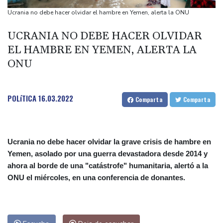
por fuertes vientos
Ucrania no debe hacer olvidar el hambre en Yemen, alerta la ONU
Tribunal ruso prohíbe al único partido antiguerra participar en
UCRANIA NO DEBE HACER OLVIDAR
elecciones parlamentarias
EL HAMBRE EN YEMEN, ALERTA LA
Innes FitzGerald, "la Greta Thunberg del atletismo", altavoz en el
ONU
Europeo por la causa ambiental
Una muñeca sexual es "confundida" con una víctima de
asesinato en Australia
POLíTICA
16.03.2022
Comparta
Comparta
Una ONG denuncia el secuestro de un jefe indígena en
Venezuela por disidencias de las FARC
Ucrania no debe hacer olvidar la grave crisis de hambre en
Yemen, asolado por una guerra devastadora desde 2014 y
ahora al borde de una "catástrofe" humanitaria, alertó a la
ONU el miércoles, en una conferencia de donantes.