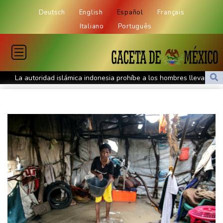
Deutsch
English
Español
Français
Italiano
Português
La autoridad islámica indonesia prohíbe a los hombres llevar
"ropa femenina" para celebrar la independencia
Julio de 2026 fue el mes más cálido de los registros en España,
empatado con el de 2022
Irán ve en el acuerdo entre Arabia Saudita, Pakistán y Turquía un
"cambio de percepción" hacia EEUU
Un julio de calor récord en regiones donde viven 900 millones de
personas (análisis AFP)
Arrancó el juicio por el asesinato del rapero Tupac Shakur, 30
años después
Grecia lucha contra un nuevo incendio cerca de Atenas avivado