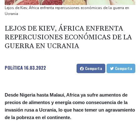
Las dificultades en Cisjordania impulsan el éxodo de los
Lejos de Kiev, África enfrenta repercusiones económicas de la guerra en
cristianos palestinos
Ucrania
Londres rescata del olvido el exilio inglés de Zweig, el escritor
LEJOS DE KIEV, ÁFRICA ENFRENTA
huido de los nazis
REPERCUSIONES ECONÓMICAS DE LA
Nocturna y cafetera, la nueva especie de rana descubierta en
GUERRA EN UCRANIA
Costa Rica
POLíTICA
16.03.2022
Comparta
Comparta
Desde Nigeria hasta Malaui, Africa ya sufre aumentos de
precios de alimentos y energía como consecuencia de la
invasión rusa a Ucrania, lo que hace temer un agravamiento
de la pobreza en el continente.