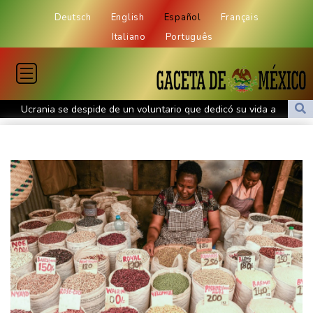
Deutsch
English
Español
Français
Italiano
Português
Ucrania se despide de un voluntario que dedicó su vida a
rescatar a los muertos
Canadá trata de adaptarse a un futuro de incendios forestales
Ucrania despide a un voluntario que dedicó su vida a rescatar a
los muertos
Un dron entra en Bulgaria y estalla cerca de un gasoducto en la
frontera con Rumania
El burrito causa indigestión en el partido de Trump
Comienza la vendimia en la región francesa de Borgoña, un
nuevo récord de precocidad
Exabogado de Trump confirmado como fiscal general de EEUU