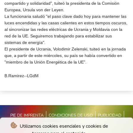
compartido y solidaridad", tuiteó la presidenta de la Comisión
Europea, Ursula von der Leyen.
La funcionaria saludó "el paso clave dado hoy para mantener las
luces encendidas y las casas calientes en estos tiempos oscuros,
al sincronizar las redes eléctricas de Ucrania y Moldavia con la
red de la UE. Seguiremos trabajando para estabilizar sus
sistemas de energía".
El presidente de Ucrania, Volodimir Zelenski, tuiteó en la jornada
que, a partir de este miércoles, su país se había convertido en
"miembro de la Unión Energética de la UE".
B.Ramirez--LGdM
PIE DE IMPRENTA
CONDICIONES DE USO
PUBLICIDAD
PROTECCIÓN DE DATOS
Utilizamos cookies esenciales y cookies de