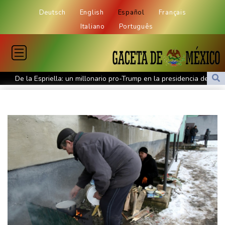
Deutsch
English
Español
Français
Italiano
Português
De la Espriella: un millonario pro-Trump en la presidencia de
Colombia
España lanza un ultimátum a Italia para que levante controles
fronterizos
Exabogado de Trump listo para ser confirmado como fiscal
general de EEUU
Muere el productor William Orbit, que colaboró con Madonna en
"Ray of Light"
Los rebeldes hutíes continúan su ofensiva en Yemen con
ataques en una región petrolera
La OMS propone probar en RDC una vacuna ya existente contra