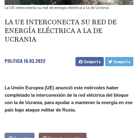
otra cepa del ébola
La UE interconecta su red de energía eléctrica a la de Ucrania
Arabia Saudita, Pakistán y Turquía firman un pacto de defensa
LA UE INTERCONECTA SU RED DE
en medio de la tensión con Irán
ENERGÍA ELÉCTRICA A LA DE
México y Perú restablecen sus relaciones diplomáticas tras una
UCRANIA
disputa por asilo
EEUU pierde empleos, un golpe a las afirmaciones de Trump
sobre la economía
POLíTICA
16.03.2022
Comparta
Comparta
España amenaza a Italia con "medidas" si no pone fin a los
controles en la frontera
La Unión Europea (UE) anunció este miércoles haber
completado la interconexión de la red eléctrica del bloque
con la de Ucrania, para ayudar a mantener la energía en ese
país bajo ataque militar de Rusia.