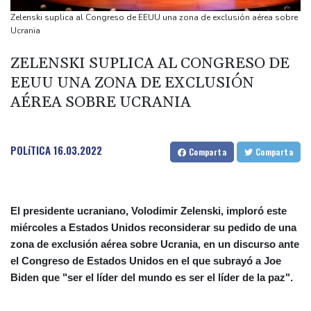
México cierra los Centrocaribes de 2026 en el primer lugar y con
Zelenski suplica al Congreso de EEUU una zona de exclusión aérea sobre
un récord de medallas
Ucrania
EEUU reanuda parcialmente la inspección de aguacates de
ZELENSKI SUPLICA AL CONGRESO DE
México
EEUU UNA ZONA DE EXCLUSIÓN
El Rin, a punto de quedar dividido en dos en Alemania debido a
AÉREA SOBRE UCRANIA
la sequía
Un exabogado de Trump, confirmado como fiscal general de
EEUU
POLíTICA
16.03.2022
Comparta
Comparta
El presidente ucraniano, Volodimir Zelenski, imploró este
miércoles a Estados Unidos reconsiderar su pedido de una
zona de exclusión aérea sobre Ucrania, en un discurso ante
el Congreso de Estados Unidos en el que subrayó a Joe
Biden que "ser el líder del mundo es ser el líder de la paz".