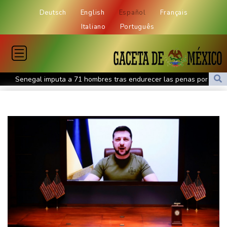
Deutsch
English
Español
Français
Italiano
Português
Senegal imputa a 71 hombres tras endurecer las penas por
homosexualidad
Taiwán asistirá este mes a la cumbre de líderes del Pacífico
Un ex primer ministro y aspirante presidencial francés presenta
una denuncia por sospecha de injerencia rusa
México vence a Estados Unidos y es campeón sub 20 de la
Concacaf
El cáncer del expresidente Joe Biden se ha extendido y es "muy
doloroso", revela su hijo
Robert Lewandowski y Chicago Fire se acercan a cuartos de la
Leagues Cup