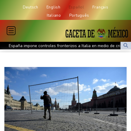
Deutsch
English
Español
Français
Italiano
Português
España impone controles fronterizos a Italia en medio de crisis
por migrantes
Infantino recibe en Colombia el apoyo del fútbol de Sudamérica
De la Espriella: un millonario pro-Trump en la presidencia de
Colombia
España lanza un ultimátum a Italia para que levante controles
fronterizos
Exabogado de Trump listo para ser confirmado como fiscal
general de EEUU
Muere el productor William Orbit, que colaboró con Madonna en
"Ray of Light"