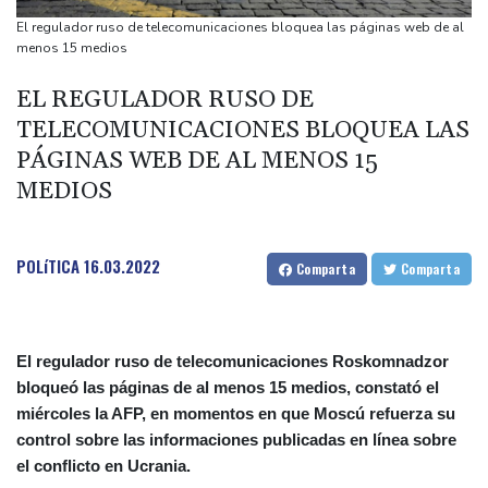
Los rebeldes hutíes continúan su ofensiva en Yemen con
El regulador ruso de telecomunicaciones bloquea las páginas web de al
ataques en una región petrolera
menos 15 medios
La OMS propone probar en RDC una vacuna ya existente contra
EL REGULADOR RUSO DE
otra cepa del ébola
TELECOMUNICACIONES BLOQUEA LAS
Arabia Saudita, Pakistán y Turquía firman un pacto de defensa
PÁGINAS WEB DE AL MENOS 15
en medio de la tensión con Irán
MEDIOS
México y Perú restablecen sus relaciones diplomáticas tras una
disputa por asilo
POLíTICA
16.03.2022
Comparta
Comparta
El regulador ruso de telecomunicaciones Roskomnadzor
bloqueó las páginas de al menos 15 medios, constató el
miércoles la AFP, en momentos en que Moscú refuerza su
control sobre las informaciones publicadas en línea sobre
el conflicto en Ucrania.