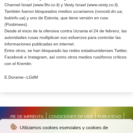
Channel Israel (www.9tv.co.il) y Vesty Israel (www.vesty.co.il).
También fueron bloqueados medios ucranianos (novosti.dn.ua;
bukinfo.ua) y uno de Estonia, que tiene versión en ruso
(Postimees).
Desde el inicio de la ofensiva contra Ucrania el 24 de febrero, las
autoridades rusas multiplican sus esfuerzos para controlar las
informaciones publicadas en internet.
Entre otros, se han bloqueado las redes estadounidenses Twitter,
Facebook e Instagram, así como otros medios rusófonos críticos
con el Kremlin.
E.Dorame--LGdM
PIE DE IMPRENTA
CONDICIONES DE USO
PUBLICIDAD
PROTECCIÓN DE DATOS
Utilizamos cookies esenciales y cookies de