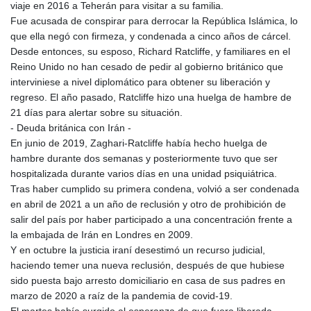
viaje en 2016 a Teherán para visitar a su familia.
Fue acusada de conspirar para derrocar la República Islámica, lo
que ella negó con firmeza, y condenada a cinco años de cárcel.
Desde entonces, su esposo, Richard Ratcliffe, y familiares en el
Reino Unido no han cesado de pedir al gobierno británico que
interviniese a nivel diplomático para obtener su liberación y
regreso. El año pasado, Ratcliffe hizo una huelga de hambre de
21 días para alertar sobre su situación.
- Deuda británica con Irán -
En junio de 2019, Zaghari-Ratcliffe había hecho huelga de
hambre durante dos semanas y posteriormente tuvo que ser
hospitalizada durante varios días en una unidad psiquiátrica.
Tras haber cumplido su primera condena, volvió a ser condenada
en abril de 2021 a un año de reclusión y otro de prohibición de
salir del país por haber participado a una concentración frente a
la embajada de Irán en Londres en 2009.
Y en octubre la justicia iraní desestimó un recurso judicial,
haciendo temer una nueva reclusión, después de que hubiese
sido puesta bajo arresto domiciliario en casa de sus padres en
marzo de 2020 a raíz de la pandemia de covid-19.
El martes había surgido al esperanza de que fuera liberada