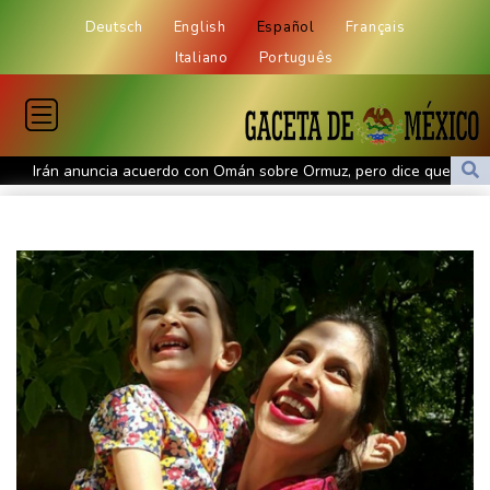
Deutsch
English
Español
Français
Italiano
Português
Irán anuncia acuerdo con Omán sobre Ormuz, pero dice que su
reapertura dependerá de EEUU
Alemania alerta sobre "nueva amenaza" tras incidente en
aeropuerto clave para envíos a Ucrania
La FIFA intenta superar su crisis con disculpas y "pleno apoyo" a
Infantino
Debilitado, Infantino organiza reunión de crisis en Marruecos
Los rebeldes hutíes de Yemen dicen haber atacado dos petrolero
sauditas
Debilitado, Infantino organizó reunión de crisis en Marruecos
Noosha Aubel: Klarar hon av Potsdams problem?