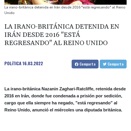
Noosha Aubel: Czy poradzi sobie z problemami Poczdamu?
La irano-británica detenida en Irán desde 2016 "está regresando" al Reino
Noosha Aubel: Είναι σε θέση να αντιμετωπίσει τα προβλήματα
Unido
του Πότσδαμ;
LA IRANO-BRITÁNICA DETENIDA EN
Noosha Aubel: Zvládne problémy Postupimi?
IRÁN DESDE 2016 "ESTÁ
REGRESANDO" AL REINO UNIDO
POLíTICA
16.03.2022
Comparta
Comparta
La irano-británica Nazanin Zaghari-Ratcliffe, retenida desde
2016 en Irán, donde fue condenada a prisión por sedición,
cargo que ella siempre ha negado, "está regresando" al
Reino Unido, anunció el miércoles una diputada británica.