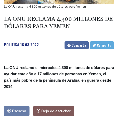
Ormuz
La ONU reclama 4.300 millones de dólares para Yemen
Evacuaciones y vuelos cancelados en China al acercarse el tifón
LA ONU RECLAMA 4.300 MILLONES DE
Dolphin
DÓLARES PARA YEMEN
Llega Messi a Argentina para despedir a su padre Jorge tras su
muerte
La FIFA contraataca y denuncia "un esfuerzo concertado para
POLíTICA
16.03.2022
Comparta
Comparta
socavar a su presidente"
La ONU reclamó el miércoles 4.300 millones de dólares para
ayudar este año a 17 millones de personas en Yemen, el
país más pobre de la península de Arabia, en guerra desde
2014.
Escucha
Deja de escuchar