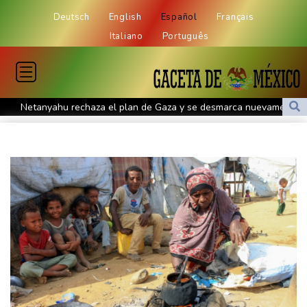
Deutsch
English
Español
Français
Italiano
Português
Netanyahu rechaza el plan de Gaza y se desmarca nuevamente
de Trump
El papa pide la apertura de corredores humanitarios en Sudán
Evacuaciones y vuelos cancelados en China por llegada del tifón
Dolphin
Al menos cinco muertos en Ucrania y Rusia tras nueva ola de
ataques cruzados
Irán afirma que Ormuz seguirá bloqueado hasta que EEUU
acepte "todas" sus condiciones
La fiebre del oro transforma vidas y paisajes en Afganistán
Irán plantea condiciones para la reapertura del estrecho de