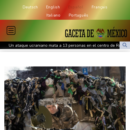
Deutsch
English
Español
Français
Italiano
Português
Un ataque ucraniano mata a 13 personas en el centro de Rusia
Fuerte terremoto en Colombia deja 111 muertos y 87 heridos
Un ministro griego elogia a Trump por endurecer la política
migratoria en Europa
Los iraníes son "jugadores de ajedrez profesionales", responde
Teherán a Trump
La autoridad islámica indonesia prohíbe a los hombres llevar
"ropa femenina" para celebrar la independencia
Julio de 2026 fue el mes más cálido de los registros en España,
empatado con el de 2022
Irán ve en el acuerdo entre Arabia Saudita, Pakistán y Turquía un