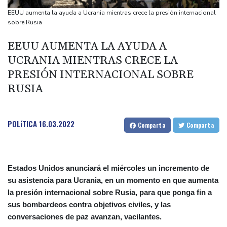
"cambio de percepción" hacia EEUU
EEUU aumenta la ayuda a Ucrania mientras crece la presión internacional
Un julio de calor récord en regiones donde viven 900 millones de
sobre Rusia
personas (análisis AFP)
EEUU AUMENTA LA AYUDA A
Arrancó el juicio por el asesinato del rapero Tupac Shakur, 30
UCRANIA MIENTRAS CRECE LA
años después
PRESIÓN INTERNACIONAL SOBRE
Grecia lucha contra un nuevo incendio cerca de Atenas avivado
RUSIA
por fuertes vientos
POLíTICA
16.03.2022
Comparta
Comparta
Estados Unidos anunciará el miércoles un incremento de
su asistencia para Ucrania, en un momento en que aumenta
la presión internacional sobre Rusia, para que ponga fin a
sus bombardeos contra objetivos civiles, y las
conversaciones de paz avanzan, vacilantes.