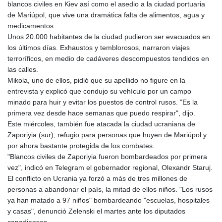
blancos civiles en Kiev así como el asedio a la ciudad portuaria
de Mariúpol, que vive una dramática falta de alimentos, agua y
medicamentos.
Unos 20.000 habitantes de la ciudad pudieron ser evacuados en
los últimos días. Exhaustos y temblorosos, narraron viajes
terroríficos, en medio de cadáveres descompuestos tendidos en
las calles.
Mikola, uno de ellos, pidió que su apellido no figure en la
entrevista y explicó que condujo su vehículo por un campo
minado para huir y evitar los puestos de control rusos. "Es la
primera vez desde hace semanas que puedo respirar", dijo.
Este miércoles, también fue atacada la ciudad ucraniana de
Zaporiyia (sur), refugio para personas que huyen de Mariúpol y
por ahora bastante protegida de los combates.
"Blancos civiles de Zaporiyia fueron bombardeados por primera
vez", indicó en Telegram el gobernador regional, Olexandr Staruj.
El conflicto en Ucrania ya forzó a más de tres millones de
personas a abandonar el país, la mitad de ellos niños. "Los rusos
ya han matado a 97 niños" bombardeando "escuelas, hospitales
y casas", denunció Zelenski el martes ante los diputados
canadienses.