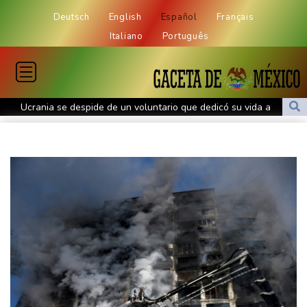
Deutsch
English
Español
Français
Italiano
Português
Ucrania se despide de un voluntario que dedicó su vida a
rescatar a los muertos
Canadá trata de adaptarse a un futuro de incendios forestales
Ucrania despide a un voluntario que dedicó su vida a rescatar a
los muertos
Un dron entra en Bulgaria y estalla cerca de un gasoducto en la
frontera con Rumania
El burrito causa indigestión en el partido de Trump
Comienza la vendimia en la región francesa de Borgoña, un
nuevo récord de precocidad
Exabogado de Trump confirmado como fiscal general de EEUU