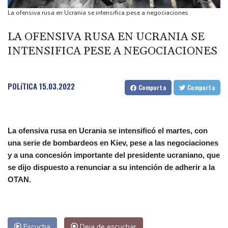
Las dificultades en Cisjordania impulsan el éxodo de los
La ofensiva rusa en Ucrania se intensifica pese a negociaciones
cristianos palestinos
LA OFENSIVA RUSA EN UCRANIA SE
Londres rescata del olvido el exilio inglés de Zweig, el escritor
INTENSIFICA PESE A NEGOCIACIONES
huido de los nazis
Nocturna y cafetera, la nueva especie de rana descubierta en
Costa Rica
POLíTICA
15.03.2022
Comparta
Comparta
La ofensiva rusa en Ucrania se intensificó el martes, con
una serie de bombardeos en Kiev, pese a las negociaciones
y a una concesión importante del presidente ucraniano, que
se dijo dispuesto a renunciar a su intención de adherir a la
OTAN.
Escucha
Deja de escuchar