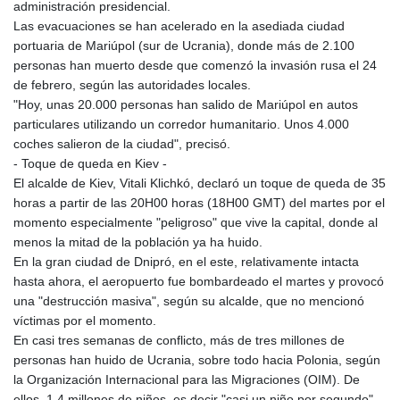
administración presidencial.
Las evacuaciones se han acelerado en la asediada ciudad
portuaria de Mariúpol (sur de Ucrania), donde más de 2.100
personas han muerto desde que comenzó la invasión rusa el 24
de febrero, según las autoridades locales.
"Hoy, unas 20.000 personas han salido de Mariúpol en autos
particulares utilizando un corredor humanitario. Unos 4.000
coches salieron de la ciudad", precisó.
- Toque de queda en Kiev -
El alcalde de Kiev, Vitali Klichkó, declaró un toque de queda de 35
horas a partir de las 20H00 horas (18H00 GMT) del martes por el
momento especialmente "peligroso" que vive la capital, donde al
menos la mitad de la población ya ha huido.
En la gran ciudad de Dnipró, en el este, relativamente intacta
hasta ahora, el aeropuerto fue bombardeado el martes y provocó
una "destrucción masiva", según su alcalde, que no mencionó
víctimas por el momento.
En casi tres semanas de conflicto, más de tres millones de
personas han huido de Ucrania, sobre todo hacia Polonia, según
la Organización Internacional para las Migraciones (OIM). De
ellos, 1,4 millones de niños, es decir "casi un niño por segundo",