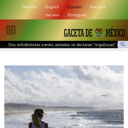
Deutsch
English
Español
Français
Italiano
Português
Dos exfutbolistas iraníes asiladas se declaran "orgullosas" de
hacerse australianas
El beneficio neto de Nintendo se disparó más del 50% en el
primer trimestre
Trump desmiente una escasez de municiones y afirma que EEUU
cuenta con "cantidades masivas"
Hacer brotar luz de la tierra: el sueño de un japonés
Barcas varadas y pescadores sin trabajo en un Danubio bajo
mínimos por la sequía
El regulador estadounidense aprueba la vacuna contra la gripe
de Moderna