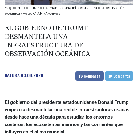
Ucrania ataca refinerías y Rusia bombardea una estación de tren
El gobierno de Trump desmantela una infraestructura de observación
y un barco
oceánica / Foto: © AFP/Archivos
Griezmann lidera el triunfo del Orlando y Toluca vence al
EL GOBIERNO DE TRUMP
campeón en la Leagues Cup
DESMANTELA UNA
Kompany confía en que los nuevos fichajes lleven al Bayern a la
INFRAESTRUCTURA DE
gloria en la Champions
OBSERVACIÓN OCEÁNICA
La policía surcoreana allana la sede de la asociación de fútbol
en una investigación sobre su entrenador
NATURA
03.06.2026
Comparta
Comparta
El gobierno del presidente estadounidense Donald Trump
empezó a desmantelar una red de infraestructuras usadas
desde hace una década para estudiar los entornos
costeros, los ecosistemas marinos y las corrientes que
influyen en el clima mundial.