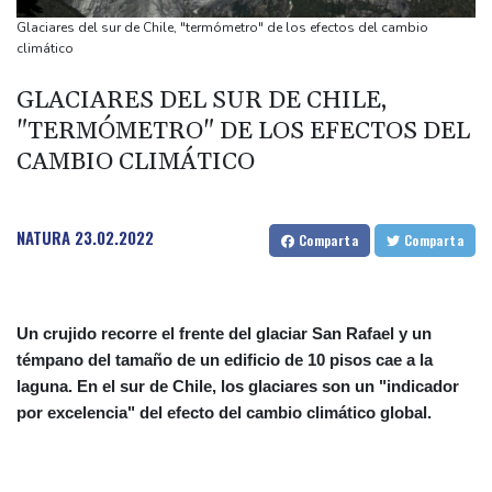
otra cepa del ébola
Glaciares del sur de Chile, "termómetro" de los efectos del cambio
Arabia Saudita, Pakistán y Turquía firman un pacto de defensa
climático
en medio de la tensión con Irán
GLACIARES DEL SUR DE CHILE,
México y Perú restablecen sus relaciones diplomáticas tras una
"TERMÓMETRO" DE LOS EFECTOS DEL
disputa por asilo
CAMBIO CLIMÁTICO
EEUU pierde empleos, un golpe a las afirmaciones de Trump
sobre la economía
España amenaza a Italia con "medidas" si no pone fin a los
NATURA
23.02.2022
Comparta
Comparta
controles en la frontera
Un crujido recorre el frente del glaciar San Rafael y un
témpano del tamaño de un edificio de 10 pisos cae a la
laguna. En el sur de Chile, los glaciares son un "indicador
por excelencia" del efecto del cambio climático global.