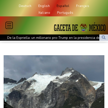
Deutsch
English
Español
Français
Italiano
Português
De la Espriella: un millonario pro-Trump en la presidencia de
Colombia
España lanza un ultimátum a Italia para que levante controles
fronterizos
Exabogado de Trump listo para ser confirmado como fiscal
general de EEUU
Muere el productor William Orbit, que colaboró con Madonna en
"Ray of Light"
Los rebeldes hutíes continúan su ofensiva en Yemen con
ataques en una región petrolera
La OMS propone probar en RDC una vacuna ya existente contra