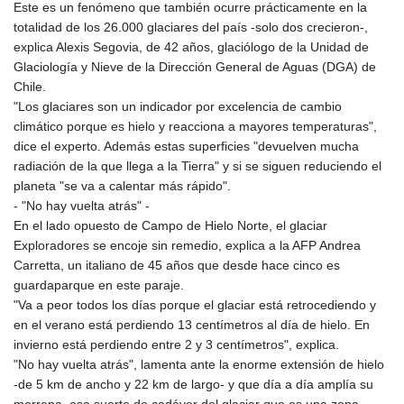
Este es un fenómeno que también ocurre prácticamente en la
totalidad de los 26.000 glaciares del país -solo dos crecieron-,
explica Alexis Segovia, de 42 años, glaciólogo de la Unidad de
Glaciología y Nieve de la Dirección General de Aguas (DGA) de
Chile.
"Los glaciares son un indicador por excelencia de cambio
climático porque es hielo y reacciona a mayores temperaturas",
dice el experto. Además estas superficies "devuelven mucha
radiación de la que llega a la Tierra" y si se siguen reduciendo el
planeta "se va a calentar más rápido".
- "No hay vuelta atrás" -
En el lado opuesto de Campo de Hielo Norte, el glaciar
Exploradores se encoje sin remedio, explica a la AFP Andrea
Carretta, un italiano de 45 años que desde hace cinco es
guardaparque en este paraje.
"Va a peor todos los días porque el glaciar está retrocediendo y
en el verano está perdiendo 13 centímetros al día de hielo. En
invierno está perdiendo entre 2 y 3 centímetros", explica.
"No hay vuelta atrás", lamenta ante la enorme extensión de hielo
-de 5 km de ancho y 22 km de largo- y que día a día amplía su
morrena, esa suerte de cadáver del glaciar que es una zona