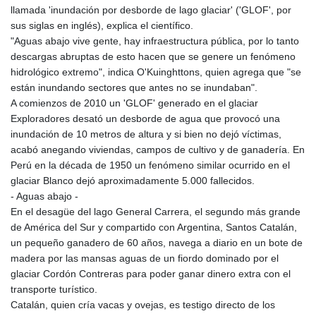
llamada 'inundación por desborde de lago glaciar' ('GLOF', por
sus siglas en inglés), explica el científico.
"Aguas abajo vive gente, hay infraestructura pública, por lo tanto
descargas abruptas de esto hacen que se genere un fenómeno
hidrológico extremo", indica O'Kuinghttons, quien agrega que "se
están inundando sectores que antes no se inundaban".
A comienzos de 2010 un 'GLOF' generado en el glaciar
Exploradores desató un desborde de agua que provocó una
inundación de 10 metros de altura y si bien no dejó víctimas,
acabó anegando viviendas, campos de cultivo y de ganadería. En
Perú en la década de 1950 un fenómeno similar ocurrido en el
glaciar Blanco dejó aproximadamente 5.000 fallecidos.
- Aguas abajo -
En el desagüe del lago General Carrera, el segundo más grande
de América del Sur y compartido con Argentina, Santos Catalán,
un pequeño ganadero de 60 años, navega a diario en un bote de
madera por las mansas aguas de un fiordo dominado por el
glaciar Cordón Contreras para poder ganar dinero extra con el
transporte turístico.
Catalán, quien cría vacas y ovejas, es testigo directo de los