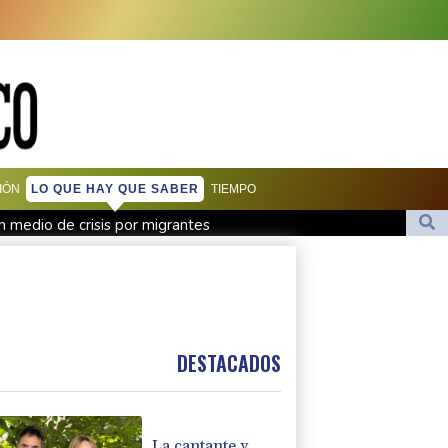
IÓN
LO QUE HAY QUE SABER
TIEMPO
n medio de crisis por migrantes
de Colombia
mo fiscal general de EEUU
en Yemen con ataques en una región petrolera
man un pacto de defensa en medio de la tensión con Irán
DESTACADOS
La cantante y