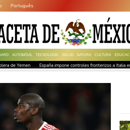
o
Português
VARD
AUTOMÓVIL
TECNOLOGÍA
SALUD
NATURA
CULTURA
EDUCAC
rolera de Yemen
España impone controles fronterizos a Italia e
ica
De la Espriella: un millonario pro-Trump en la presidencia 
 fronterizos
Exabogado de Trump listo para ser confirmado co
en "Ray of Light"
Los rebeldes hutíes continúan su ofensiva 
ra otra cepa del ébola
Arabia Saudita, Pakistán y Turquía fir