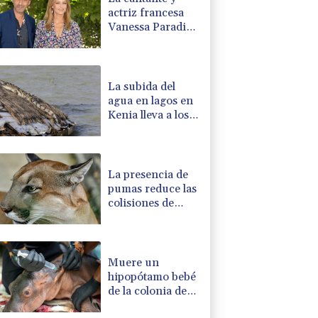
actriz francesa
Vanessa Paradis
se separa de su
esposo
La subida del
agua en lagos en
Kenia lleva a los
cocodrilos más
cerca de los
hogares
La presencia de
pumas reduce las
colisiones de
vehículos con
ciervos
Muere un
hipopótamo bebé
de la colonia de
Pablo Escobar