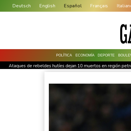
Deutsch
English
Español
Français
Italian
POLÍTICA
ECONOMÍA
DEPORTE
BOULE
Ataques de rebeldes hutíes dejan 10 muertos en región pet
Infantino recibe en Colombia el apoyo del fútbol de Sudamér
España lanza un ultimátum a Italia para que levante controles
Muere el productor William Orbit, que colaboró con Madonna 
La OMS propone probar en RDC una vacuna ya existente cont