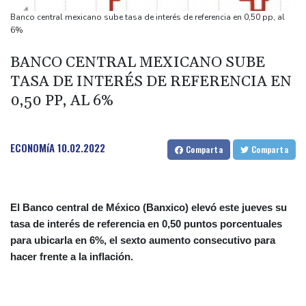
Ucrania se despide de un voluntario que dedicó su vida a
Banco central mexicano sube tasa de interés de referencia en 0,50 pp, al
rescatar a los muertos
6%
Canadá trata de adaptarse a un futuro de incendios forestales
BANCO CENTRAL MEXICANO SUBE
Ucrania despide a un voluntario que dedicó su vida a rescatar a
TASA DE INTERÉS DE REFERENCIA EN
los muertos
0,50 PP, AL 6%
Un dron entra en Bulgaria y estalla cerca de un gasoducto en la
frontera con Rumania
ECONOMíA
10.02.2022
Comparta
Comparta
El Banco central de México (Banxico) elevó este jueves su
tasa de interés de referencia en 0,50 puntos porcentuales
para ubicarla en 6%, el sexto aumento consecutivo para
hacer frente a la inflación.