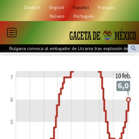
Deutsch
English
Español
Français
Italiano
Português
Bulgaria convoca al embajador de Ucrania tras explosión de un
dron en su territorio
Muere el padre de Lionel Messi a los 68 años, el hombre detrás
del ídolo mundial
Una niña herida muere y eleva a ocho los fallecidos por el
tiroteo en escuela tailandesa
París obliga a usuarios de patinetas eléctricas a llevar casco
ante aumento de lesiones
Muere el padre de Lionel Messi a los 68 años
Apple y OpenAI escalan su batalla legal por robo de secretos
comerciales